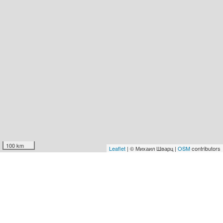
100 km
Leaflet
| © Михаил Шварц |
OSM
contributors
Маркграфский оперный театр
Мемминген
Площадь
Рёмерберг
Ландсберг-на-Лехе
Вупперталь
Кёльн
Шверин
Фридберг
Нёрдлинген
Гослар
Романтическая дорога
Вюрцбург
Ротенбург-на-Таубере