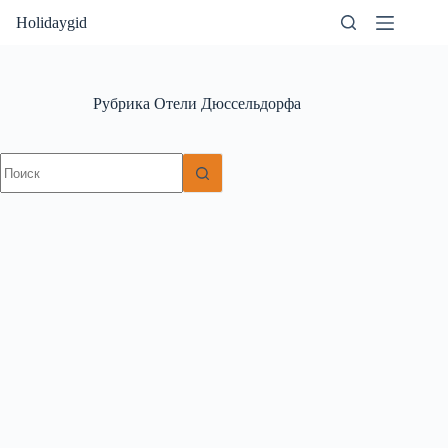
Перейти
Holidaygid
к
сути
Рубрика
Отели Дюссельдорфа
Ничего
не
найдено