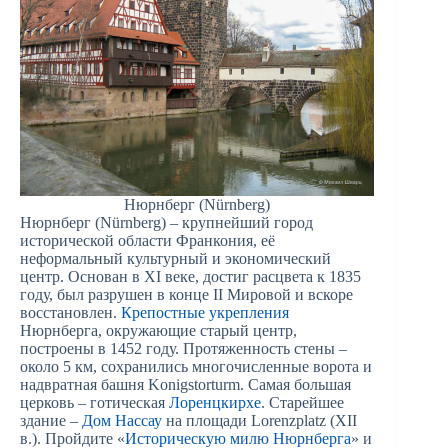
Нюрнберг (Nürnberg)
Нюрнберг (Nürnberg) – крупнейший город
исторической области Франкония, её
неформальный культурный и экономический
центр. Основан в XI веке, достиг расцвета к 1835
году, был разрушен в конце II Мировой и вскоре
восстановлен.
Крепостные укрепления
Нюрнберга, окружающие старый центр,
построены в 1452 году. Протяженность стены –
около 5 км, сохранились многочисленные ворота и
надвратная башня Konigstorturm. Самая большая
церковь – готическая
Лоренцкирхе
. Старейшее
здание –
Дом Нассау
на площади Lorenzplatz (XII
в.). Пройдите «
Историческую милю Нюрнберга
» и