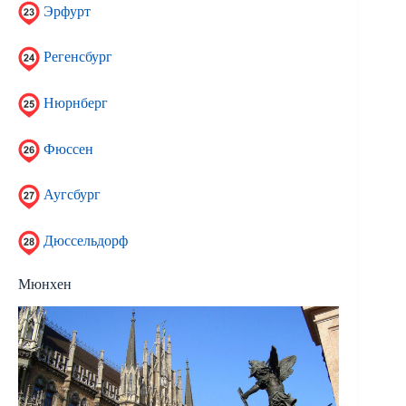
Эрфурт
Регенсбург
Нюрнберг
Фюссен
Аугсбург
Дюссельдорф
Мюнхен