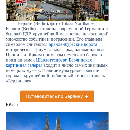
Берлин (Berlin), фото Tobias Nordhausen
Берлин (Berlin) – столица современной Германии и
бывшей ГДР, крупнейший мегаполис, переживший
множество событий и потрясений. Его главным
символом считаются
Бранденбургские ворота
–
историческая Триумфальная арка, напоминающая
Пропилеи. Ярким примером немецкого барокко
признан замок
Шарлоттенбург
.
Берлинская
картинная галерея
входит в число самых значимых
немецких музеев. Главное культурное событие
города – крупнейший публичный кинофестиваль
«Берлинале».
Путеводитель по Берлину →
Кёльн