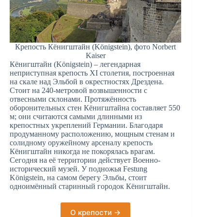
Крепость Кёнигштайн (Königstein), фото Norbert
Kaiser
Кёнигштайн (Königstein) – легендарная
неприступная крепость XI столетия, построенная
на скале над Эльбой в окрестностях Дрездена.
Стоит на 240-метровой возвышенности с
отвесными склонами. Протяжённость
оборонительных стен Кёнигштайна составляет 550
м; они считаются самыми длинными из
крепостных укреплений Германии. Благодаря
продуманному расположению, мощным стенам и
солидному оружейному арсеналу крепость
Кёнигштайн никогда не покорялась врагам.
Сегодня на её территории действует Военно-
исторический музей. У подножья Festung
Königstein, на самом берегу Эльбы, стоит
одноимённый старинный городок Кёнигштайн.
О крепости →