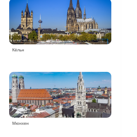
Кёльн
Мюнхен