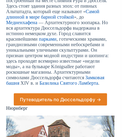
построенный на месте слияния Рура и Дюсселя.
Здесь стоят здания разных эпох: от пивных
Альтштадта, который еще называют «
Самой
длинной в мире барной стойкой
», до
Медиенхафена
— Архитектурного зоопарка. Но
вся архитектура Дюссельдорфа выдержана в
истинно немецком духе. Город славится
красивейшими
парками
, готическими храмами,
грандиозными современными небоскребами и
уникальными уличными скульптурами. Он
признан центром модной индустрии и шопинга:
здесь проходят всемирно известные «недели
моды», а на бульваре Königsallee работают
роскошные магазины. Архитектурными
символами Дюссельдорфа считаются
Замковая
башня
XIV в. и
Базилика Святого Ламберта
.
Путеводитель по Дюссельдорфу →
Нюрнберг