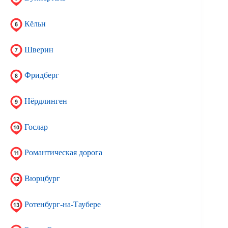
Кёльн
Шверин
Фридберг
Нёрдлинген
Гослар
Романтическая дорога
Вюрцбург
Ротенбург-на-Таубере