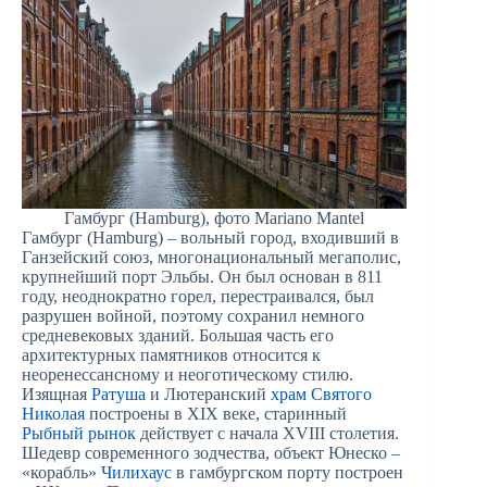
Гамбург (Hamburg), фото Mariano Mantel
Гамбург (Hamburg) – вольный город, входивший в
Ганзейский союз, многонациональный мегаполис,
крупнейший порт Эльбы. Он был основан в 811
году, неоднократно горел, перестраивался, был
разрушен войной, поэтому сохранил немного
средневековых зданий. Большая часть его
архитектурных памятников относится к
неоренессансному и неоготическому стилю.
Изящная
Ратуша
и Лютеранский
храм Святого
Николая
построены в XIX веке, старинный
Рыбный рынок
действует с начала XVIII столетия.
Шедевр современного зодчества, объект Юнеско –
«корабль»
Чилихаус
в гамбургском порту построен