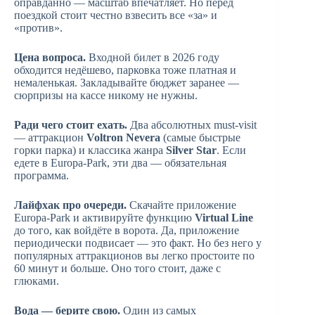
оправданно — масштаб впечатляет. Но перед
поездкой стоит честно взвесить все «за» и
«против».
Цена вопроса.
Входной билет в 2026 году
обходится недёшево, парковка тоже платная и
немаленькая. Закладывайте бюджет заранее —
сюрпризы на кассе никому не нужны.
Ради чего стоит ехать.
Два абсолютных must-visit
— аттракцион
Voltron Nevera
(самые быстрые
горки парка) и классика жанра
Silver Star
. Если
едете в Europa-Park, эти два — обязательная
программа.
Лайфхак про очереди.
Скачайте приложение
Europa-Park и активируйте функцию
Virtual Line
до того, как войдёте в ворота. Да, приложение
периодически подвисает — это факт. Но без него у
популярных аттракционов вы легко простоите по
60 минут и больше. Оно того стоит, даже с
глюками.
Вода — берите свою.
Один из самых