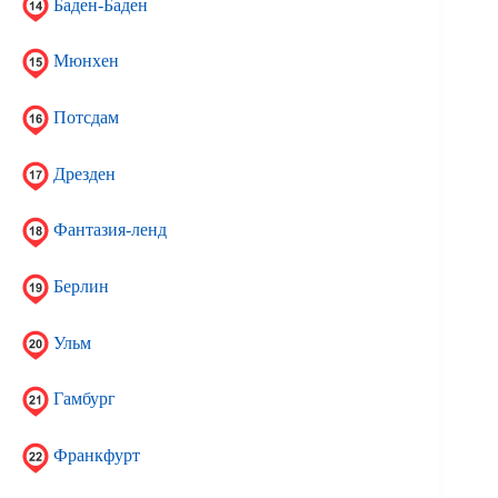
Баден-Баден
Мюнхен
Потсдам
Дрезден
Фантазия-ленд
Берлин
Ульм
Гамбург
Франкфурт