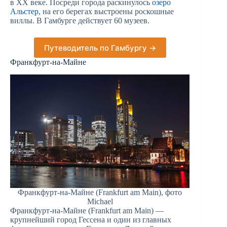
в XX веке. Посреди города раскинулось
озеро
Альстер
, на его берегах выстроены роскошные
виллы. В Гамбурге действует 60 музеев.
Путеводитель по Гамбургу →
Франкфурт-на-Майне
Франкфурт-на-Майне (Frankfurt am Main), фото
Michael
Франкфурт-на-Майне (Frankfurt am Main) —
крупнейший город Гессена и один из главных