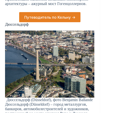
архитектуры – ажурный мост Гогенцоллернов.
Путеводитель по Кельну →
Дюссельдорф
Дюссельдорф (Düsseldorf), фото Benjamin Ballande
Дюссельдорф (Düsseldorf) – город металлургов,
банкиров, автомобилестроителей и художников,