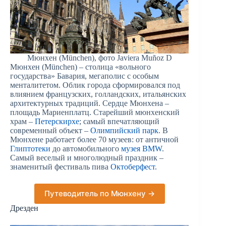
Мюнхен (München), фото Javiera Muñoz D
Мюнхен (München) – столица «вольного
государства» Бавария, мегаполис с особым
менталитетом. Облик города сформировался под
влиянием французских, голландских, итальянских
архитектурных традиций. Сердце Мюнхена –
площадь Мариенплатц. Старейший мюнхенский
храм –
Петерскирхе
; самый впечатляющий
современный объект –
Олимпийский парк
. В
Мюнхене работает более 70 музеев: от античной
Глиптотеки
до автомобильного
музея BMW
.
Самый веселый и многолюдный праздник –
знаменитый фестиваль пива
Октоберфест
.
Путеводитель по Мюнхену →
Дрезден