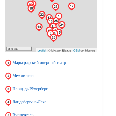
Маркграфский оперный театр
Мемминген
Площадь Рёмерберг
Ландсберг-на-Лехе
Вупперталь