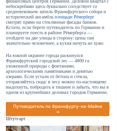
финансовых центров Германии. Деловой квартал с
небоскребами здесь буквально соседствует со
средневековьем: шпиль Франкфуртского собора и
исторический ансамбль
площади Рёмерберг
смотрят прямо на стеклянные фасады банков.
Кстати, если берете путеводитель по Германии и
планируете поесть в районе Рёмерберга —
отойдите на две улицы в сторону: цены там
значительно человечнее, а кухня ничуть не хуже.
На южной окраине города раскинулся
Франкфуртский городской лес — 4800 га
ухоженной природы с фонтанами,
археологическими памятниками и девятью
озерами. Если устали от бетона и стекла,
отправляйтесь сюда: в лесу можно по-настоящему
выдохнуть, побродить в тишине и забыть, что вы в
одном из крупнейших деловых городов Германии.
Путеводитель по Франкфурту-на-Майне
→
Штутгарт