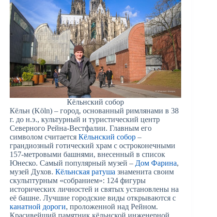
Кёльнский собор
Кёльн (Köln) – город, основанный римлянами в 38
г. до н.э., культурный и туристический центр
Северного Рейна-Вестфалии. Главным его
символом считается
Кёльнский собор
–
грандиозный готический храм с остроконечными
157-метровыми башнями, внесенный в список
Юнеско. Самый популярный музей –
Дом Фарина
,
музей Духов.
Кёльнская ратуша
знаменита своим
скульптурным «собранием»: 124 фигуры
исторических личностей и святых установлены на
её башне. Лучшие городские виды открываются с
канатной дороги
, проложенной над Рейном.
Красивейший памятник кёльнской инженерной