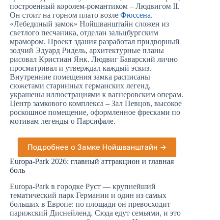
построенный королем-романтиком – Людвигом II.
Он стоит на горном плато возле
Фюссена
.
«Лебединый замок» Нойшванштайн сложен из
светлого песчаника, отделан зальцбургским
мрамором. Проект здания разработал придворный
зодчий Эдуард Ридель, архитектурные планы
рисовал Кристиан Янк. Людвиг Баварский лично
просматривал и утверждал каждый эскиз.
Внутренние помещения замка расписаны
сюжетами старинных германских легенд,
украшены иллюстрациями к вагнеровским операм.
Центр замкового комплекса – Зал Певцов, высокое
роскошное помещение, оформленное фресками по
мотивам легенды о Парсифале.
Подробнее о Замке Нойшванштайн →
Europa-Park 2026: главный аттракцион и главная
боль
Europa-Park в городке Руст — крупнейший
тематический парк Германии и один из самых
больших в Европе: по площади он превосходит
парижский Диснейленд. Сюда едут семьями, и это