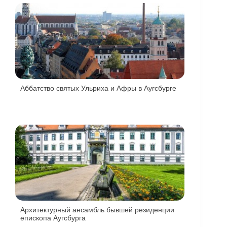
Аббатство святых Ульриха и Афры в Аугсбурге
Архитектурный ансамбль бывшей резиденции
епископа Аугсбурга