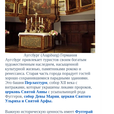
Аугсбург (Augsburg) Германия
Аугсбург привлекает туристов своим богатым
художественным наследием, насыщенной
культурной жизнью, памятниками рококо и
ренессанса. Старая часть города порадует гостей
хорошо сохранившимися парадными зданиями.
Это башня
Перлахтурм
, собор XII века с
витражами, которые украшены ликами пророков,
церковь Святой Анны
с усыпальницей рода
Фуггеров,
собор Девы Марии
,
церкви Святого
Ульриха и Святой Арфы.
Важную историческую ценность имеет
Фуггерай