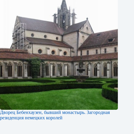
Дворец Бебенхаузен, бывший монастырь. Загородная
резиденция немецких королей