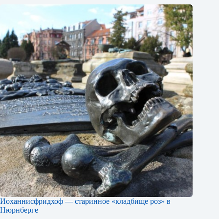
Иоханнисфридхоф — старинное «кладбище роз» в
Нюрнберге