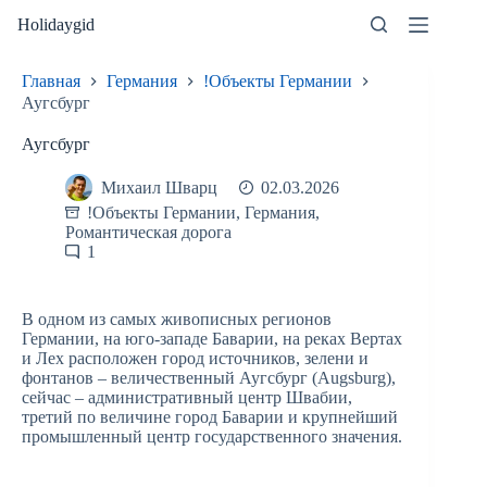
Перейти
Holidaygid
к
сути
Главная
Германия
!Объекты Германии
Аугсбург
Аугсбург
Михаил Шварц
02.03.2026
!Объекты Германии
,
Германия
,
Романтическая дорога
1
В одном из самых живописных регионов
Германии, на юго-западе Баварии, на реках Вертах
и Лех расположен город источников, зелени и
фонтанов – величественный Аугсбург (Augsburg),
сейчас – административный центр Швабии,
третий по величине город Баварии и крупнейший
промышленный центр государственного значения.