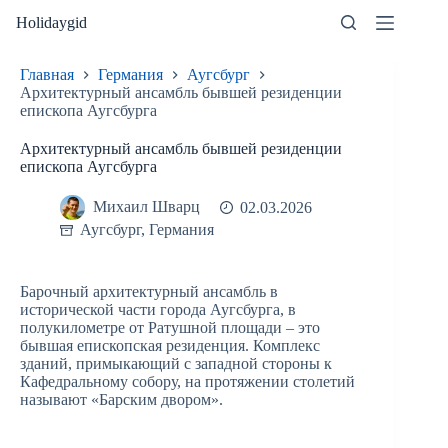
Перейти
Holidaygid
к
сути
Главная
Германия
Аугсбург
Архитектурный ансамбль бывшей резиденции
епископа Аугсбурга
Архитектурный ансамбль бывшей резиденции
епископа Аугсбурга
Михаил Шварц
02.03.2026
Аугсбург
,
Германия
Барочный архитектурный ансамбль в
исторической части города Аугсбурга, в
полукилометре от Ратушной площади – это
бывшая епископская резиденция. Комплекс
зданий, примыкающий с западной стороны к
Кафедральному собору, на протяжении столетий
называют «Барским двором».