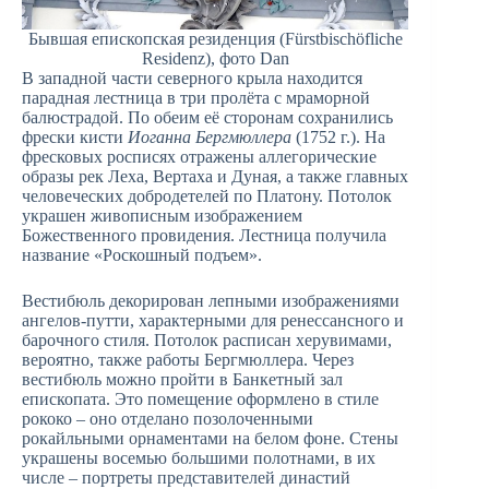
Бывшая епископская резиденция (Fürstbischöfliche
Residenz), фото Dan
В западной части северного крыла находится
парадная лестница в три пролёта с мраморной
балюстрадой. По обеим её сторонам сохранились
фрески кисти
Иоганна Бергмюллера
(1752 г.). На
фресковых росписях отражены аллегорические
образы рек Леха, Вертаха и Дуная, а также главных
человеческих добродетелей по Платону. Потолок
украшен живописным изображением
Божественного провидения. Лестница получила
название «Роскошный подъем».
Вестибюль декорирован лепными изображениями
ангелов-путти, характерными для ренессансного и
барочного стиля. Потолок расписан херувимами,
вероятно, также работы Бергмюллера. Через
вестибюль можно пройти в Банкетный зал
епископата. Это помещение оформлено в стиле
рококо – оно отделано позолоченными
рокайльными орнаментами на белом фоне. Стены
украшены восемью большими полотнами, в их
числе – портреты представителей династий