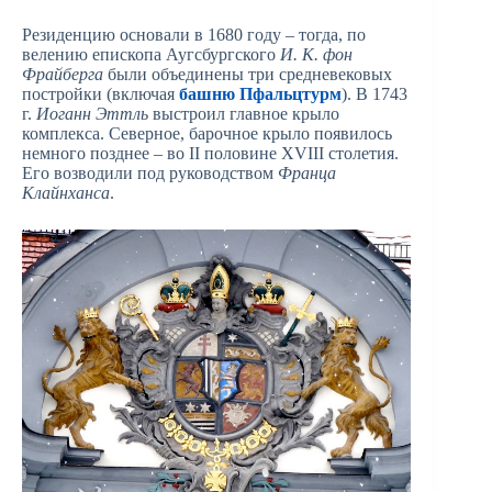
Резиденцию основали в 1680 году – тогда, по
велению епископа Аугсбургского
И. К. фон
Фрайберга
были объединены три средневековых
постройки (включая
башню Пфальцтурм
). В 1743
г.
Иоганн Эттль
выстроил главное крыло
комплекса. Северное, барочное крыло появилось
немного позднее – во II половине XVIII столетия.
Его возводили под руководством
Франца
Клайнханса
.