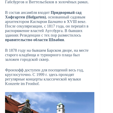
Габсбургов и Виттельсбахов в золочёных рамах.
В состав ансамбля входит
Придворный сад
Хофгартен (Hofgarten)
, основанный садовым
архитектором
Каспаром Багнато
в XVIII веке.
После секуляризации, с 1817 года, он перешёл в
распоряжение властей Аугсбурга. В бывших
зданиях Резиденции с тех пор разместилось
правительство области Швабия
.
В 1878 году на бывшем Барском дворе, на месте
старого кладбища и турнирного плаца был
заложен городской сквер.
Фронхофф доступен для посещений весь год,
круглосуточно. С 1999 г. здесь проходят
регулярные концерты классической музыки
Konzerte im Fronhof.