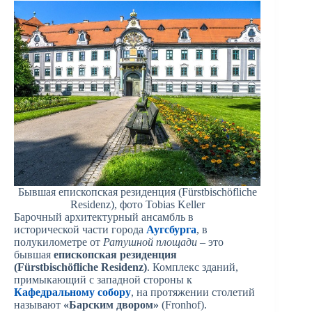
Бывшая епископская резиденция (Fürstbischöfliche
Residenz), фото Tobias Keller
Барочный архитектурный ансамбль в
исторической части города
Аугсбурга
, в
полукилометре от
Ратушной площади
– это
бывшая
епископская резиденция
(Fürstbischöfliche Residenz)
. Комплекс зданий,
примыкающий с западной стороны к
Кафедральному собору
, на протяжении столетий
называют
«Барским двором»
(Fronhof).