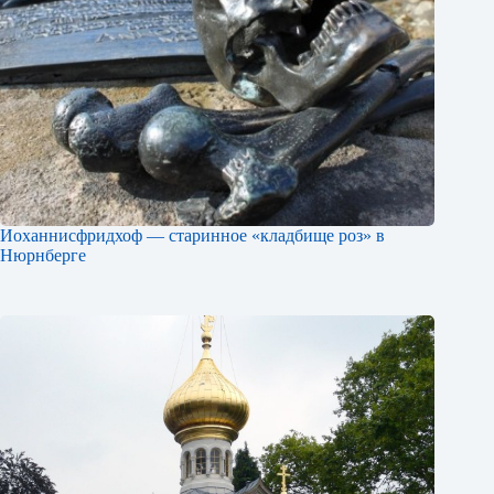
Иоханнисфридхоф — старинное «кладбище роз» в
Нюрнберге