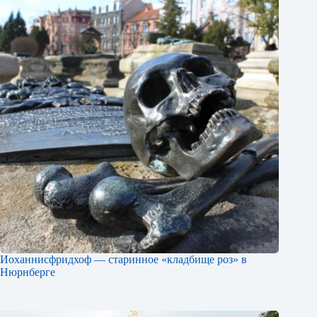
Иоханнисфридхоф — старинное «кладбище роз» в
Нюрнберге