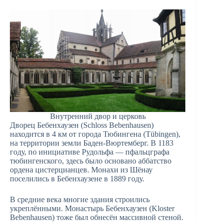
Внутренний двор и церковь
Дворец Бебенхаузен (Schloss Bebenhausen)
находится в 4 км от города Тюбингена (Tübingen),
на территории земли Баден-Вюртемберг. В 1183
году, по инициативе Рудольфа — пфальцграфа
тюбингенского, здесь было основано аббатство
ордена цистерцианцев. Монахи из Шёнау
поселились в Бебенхаузене в 1889 году.
В средние века многие здания строились
укреплёнными. Монастырь Бебенхаузен (Kloster
Bebenhausen) тоже был обнесён массивной стеной.