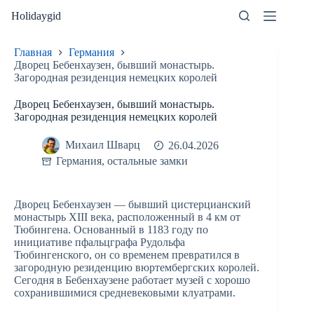
Перейти
Holidaygid
к
сути
Главная
Германия
Дворец Бебенхаузен, бывший монастырь.
Загородная резиденция немецких королей
Дворец Бебенхаузен, бывший монастырь.
Загородная резиденция немецких королей
Михаил Шварц
26.04.2026
Германия
,
остальные замки
Дворец Бебенхаузен — бывший цистерцианский
монастырь XIII века, расположенный в 4 км от
Тюбингена. Основанный в 1183 году по
инициативе пфальцграфа Рудольфа
Тюбингенского, он со временем превратился в
загородную резиденцию вюртембергских королей.
Сегодня в Бебенхаузене работает музей с хорошо
сохранившимися средневековыми клуатрами.