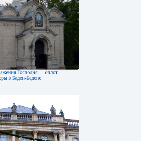
ражения Господня — оплот
еры в Баден-Бадене