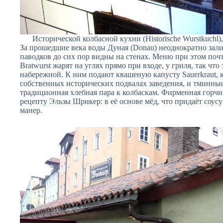
Исторической колбасной кухни (Historische Wurstkuchl)
За прошедшие века воды Дуная (Donau) неоднократно зал
паводков до сих пор видны на стенах. Меню при этом поч
Bratwurst жарят на углях прямо при входе, у гриля, так что
набережной. К ним подают квашеную капусту Sauerkraut, 
собственных исторических подвалах заведения, и тминные
традиционная хлебная пара к колбаскам. Фирменная горчиц
рецепту Эльзы Шрикер: в её основе мёд, что придаёт соус
манер.