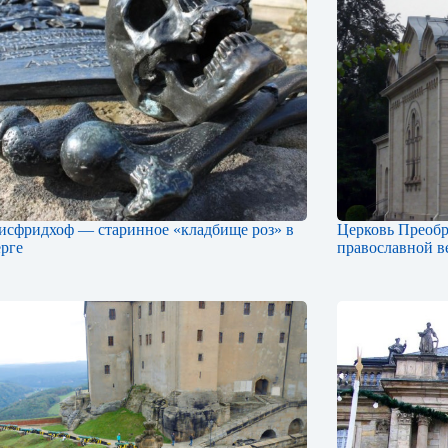
исфридхоф — старинное «кладбище роз» в
Церковь Преоб
рге
православной в