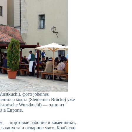
rstkuchl), фото joheines
менного моста (Steinernen Brücke) уже
storische Wurstkuchl) — одно из
я в Европе.
ем — портовые рабочие и каменщики,
ь капуста и отварное мясо. Колбаски