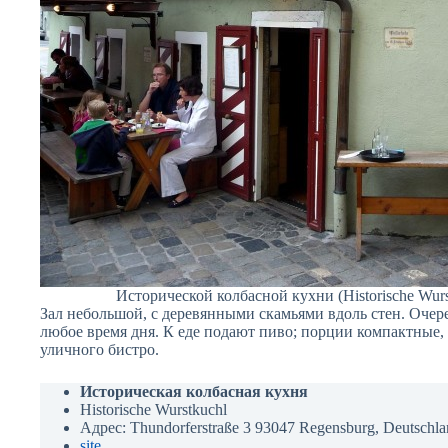
Исторической колбасной кухни (Historische Wurs
Зал небольшой, с деревянными скамьями вдоль стен. Очер
любое время дня. К еде подают пиво; порции компактные,
уличного бистро.
Историческая колбасная кухня
Historische Wurstkuchl
Адрес: Thundorferstraße 3 93047 Regensburg, Deutschl
site