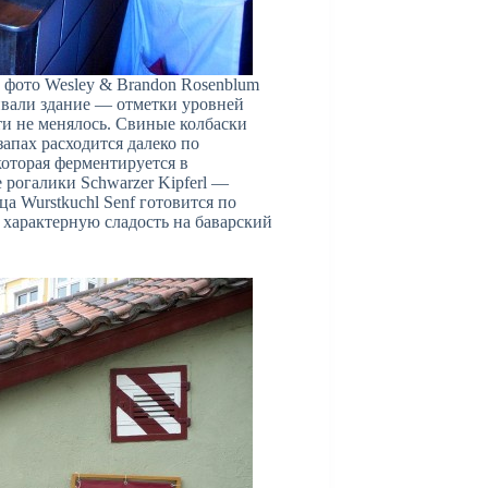
, фото Wesley & Brandon Rosenblum
ивали здание — отметки уровней
ти не менялось. Свиные колбаски
 запах расходится далеко по
которая ферментируется в
 рогалики Schwarzer Kipferl —
а Wurstkuchl Senf готовится по
у характерную сладость на баварский