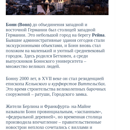
Бонн (Bonn)
до объединения западной и
восточной Германии был столицей западной
Германии. Это небольшой город на берегу
Рейна
.
Бывшие административные здания сегодня стали
экскурсионными объектами, и Бонн вновь стал
похожим на маленький и уютный средневековый
городок. Здесь родился Бетховен, а среди
выпускников Боннского университета –
множество великих людей.
Бонну 2000 лет, в XVII веке он стал резиденцией
епископа
Кельнского и курфюрстов Виттельсбах.
Это время строительства великолепных барочных
сооружений – ратуши, Городского замка.
Жители Берлина и Франкфурта- на-Майне
называли Бонн провинциальным, «заспанным»,
«федеральной деревней», но временная столица
производила впечатление – правительственные
новострои неплохо сочетались с виллами и