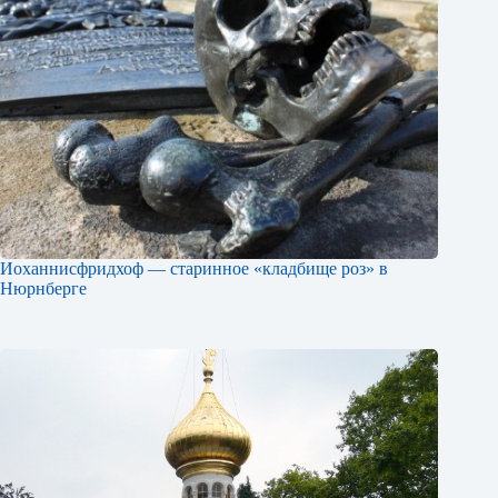
Иоханнисфридхоф — старинное «кладбище роз» в
Нюрнберге