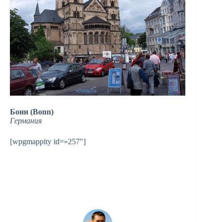
Бонн (Bonn)
Германия
[wpgmappity id=»257″]