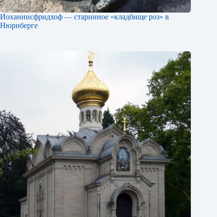
Иоханнисфридхоф — старинное «кладбище роз» в
Нюрнберге