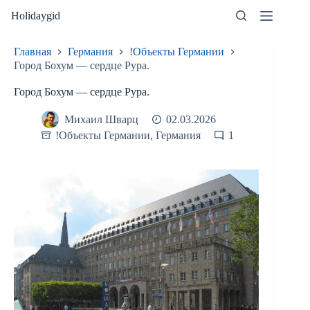
Перейти
Holidaygid
к
сути
Главная
Германия
!Объекты Германии
Город Бохум — сердце Рура.
Город Бохум — сердце Рура.
Михаил Шварц
02.03.2026
!Объекты Германии
,
Германия
1