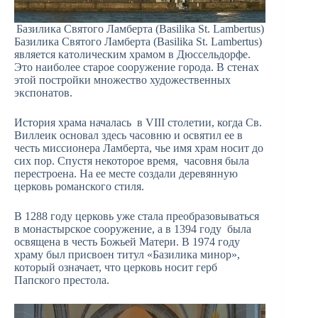
Базилика Святого Ламберта (Basilika St. Lambertus)
Базилика Святого Ламберта (Basilika St. Lambertus)
является католическим храмом в Дюссельдорфе.
Это наиболее старое сооружение города. В стенах
этой постройки множество художественных
экспонатов.
История храма началась в VIII столетии, когда Св.
Виллеик основал здесь часовню и освятил ее в
честь миссионера Ламберта, чье имя храм носит до
сих пор. Спустя некоторое время, часовня была
перестроена. На ее месте создали деревянную
церковь романского стиля.
В 1288 году церковь уже стала преобразовываться
в монастырское сооружение, а в 1394 году была
освящена в честь Божьей Матери. В 1974 году
храму был присвоен титул «Базилика минор»,
который означает, что церковь носит герб
Папского престола.