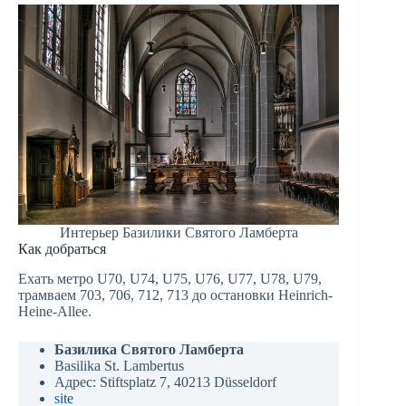
Интерьер Базилики Святого Ламберта
Как добраться
Ехать метро U70, U74, U75, U76, U77, U78, U79,
трамваем 703, 706, 712, 713 до остановки Heinrich-
Heine-Allee‎.
Базилика Святого Ламберта
Basilika St. Lambertus
Адрес: Stiftsplatz 7, 40213 Düsseldorf
site