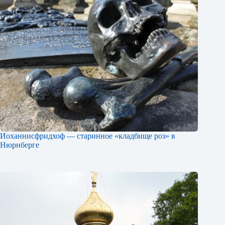
Иоханнисфридхоф — старинное «кладбище роз» в
Нюрнберге