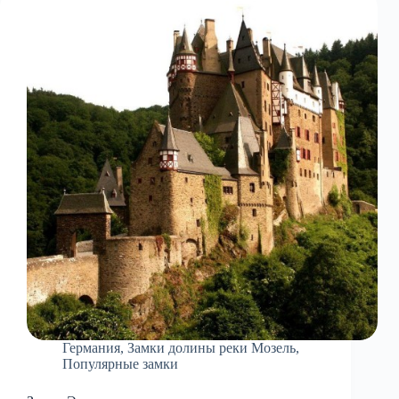
Германия
,
Замки долины реки Мозель
,
Популярные замки