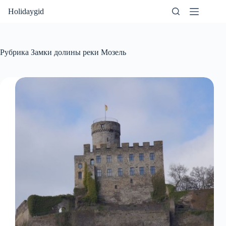
Перейти
Holidaygid
к
сути
Рубрика
Замки долины реки Мозель