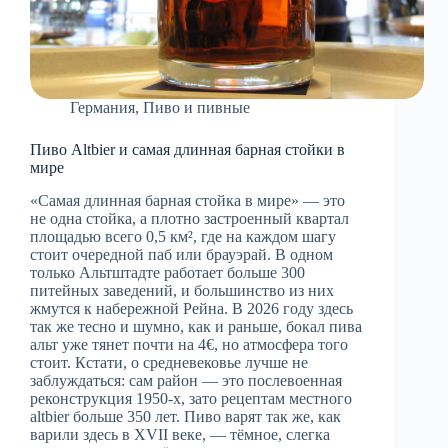
Германия
,
Пиво и пивные
Пиво Altbier и самая длинная барная стойки в
мире
«Самая длинная барная стойка в мире» — это
не одна стойка, а плотно застроенный квартал
площадью всего 0,5 км², где на каждом шагу
стоит очередной паб или брауэрай. В одном
только Альтштадте работает больше 300
питейных заведений, и большинство из них
жмутся к набережной Рейна. В 2026 году здесь
так же тесно и шумно, как и раньше, бокал пива
альт уже тянет почти на 4€, но атмосфера того
стоит. Кстати, о средневековье лучше не
заблуждаться: сам район — это послевоенная
реконструкция 1950-х, зато рецептам местного
altbier больше 350 лет. Пиво варят так же, как
варили здесь в XVII веке, — тёмное, слегка