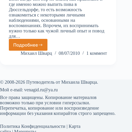
где именно можно выпить пива в
Дюссельдорфе, то есть возможность
ознакомиться с некоторыми личными
наблюдениями, основанными на
воспоминаниях. Впрочем, их воспринимать
нужно только как чужой личный опыт и повод
для…
Подробнее
Как
я
Михаил Шварц
08/07/2010
1 коммент
пил
пиво
Альт
часть
1
© 2008-2026 Путеводитель от Михаила Шварца.
Мой е-mail:
venagid.ru@ya.ru
Все права защищены. Копирование материалов
возможно только при условии гиперссылки.
Перепечатка, копирование или воспроизведение
информации без указания копирайтов строго запрещено.
Политика Конфиденциальности
|
Карта
сайта
|
Маршруты