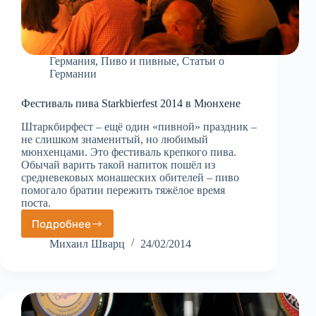
Германия
,
Пиво и пивные
,
Статьи о
Германии
Фестиваль пива Starkbierfest 2014 в Мюнхене
Штаркбирфест – ещё один «пивной» праздник –
не слишком знаменитый, но любимый
мюнхенцами. Это фестиваль крепкого пива.
Обычай варить такой напиток пошёл из
средневековых монашеских обителей – пиво
помогало братии пережить тяжёлое время
поста.
Подробнее
Фестиваль
пива
Михаил Шварц
24/02/2014
Starkbierfest
2014
в
Мюнхене