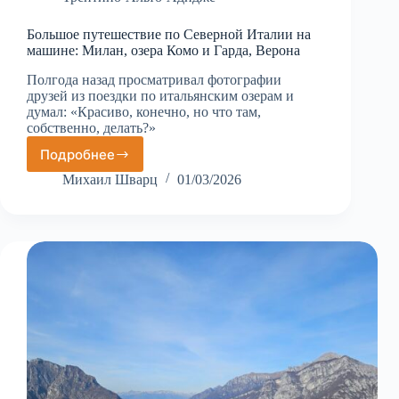
Большое путешествие по Северной Италии на
машине: Милан, озера Комо и Гарда, Верона
Полгода назад просматривал фотографии
друзей из поездки по итальянским озерам и
думал: «Красиво, конечно, но что там,
собственно, делать?»
Подробнее
Большое
путешествие
Михаил Шварц
01/03/2026
по
Северной
Италии
на
машине:
Милан,
озера
Комо
и
Гарда,
Верона