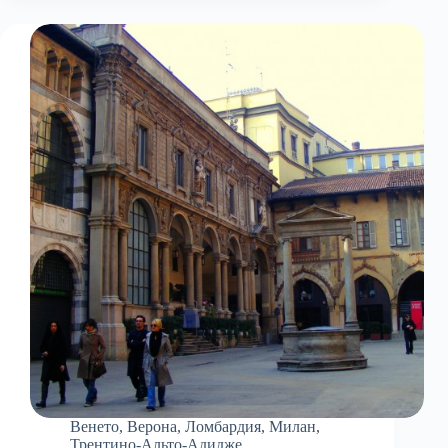
Венето
,
Верона
,
Ломбардия
,
Милан
,
Трентино-Альто-Адидже