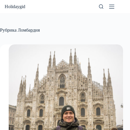
Перейти
Holidaygid
к
сути
Рубрика
Ломбардия