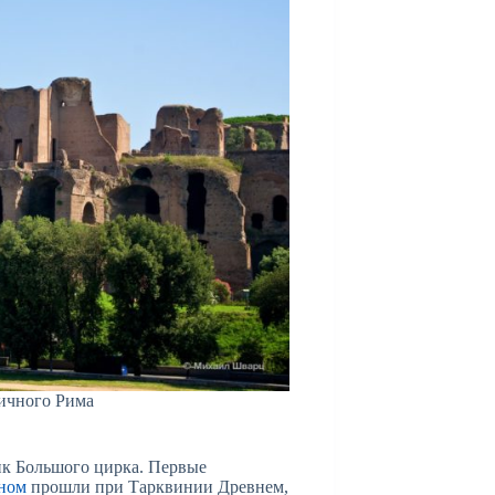
тичного Рима
ик Большого цирка. Первые
ном
прошли при Тарквинии Древнем,