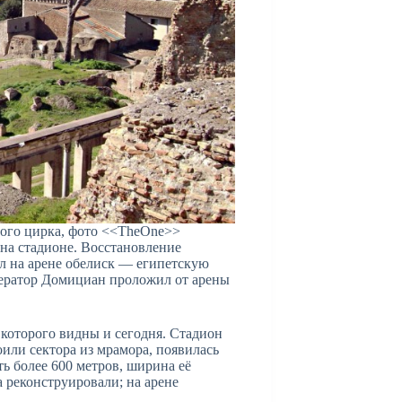
шого цирка, фото <<TheOne>>
 на стадионе. Восстановление
л на арене обелиск — египетскую
ератор Домициан проложил от арены
которого видны и сегодня. Стадион
или сектора из мрамора, появилась
ь более 600 метров, ширина её
 реконструировали; на арене