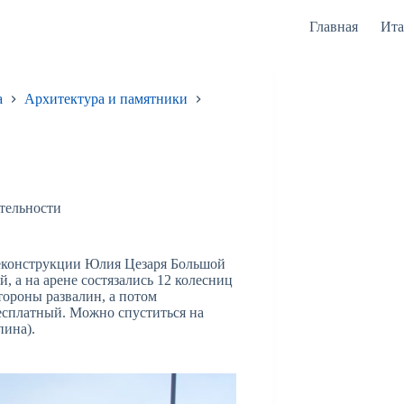
Главная
Ита
а
Архитектура и памятники
тельности
 реконструкции Юлия Цезаря Большой
, а на арене состязались 12 колесниц
тороны развалин, а потом
есплатный. Можно спуститься на
пина).