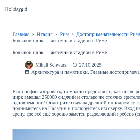
Перейти
к
Holidaygid
сути
Главная
Италия
Рим
Достопримечательности Рим
Большой цирк — античный стадион в Риме
Большой цирк — античный стадион в Риме
Mihail Schwarz
27.10.2025
Архитектура и памятники
,
Главные достопримеча
Если пофантазировать, то можно представить, как после
цирк вмещал 250000 сидячий и столько же стоячих зрителей
одновременно! Осмотрите сначала древний ипподром со с
поднимитесь на Палатин и полюбуйтесь им сверху. Вход б
арену, где всё ещё хорошо заметен разделяющий гребень (с