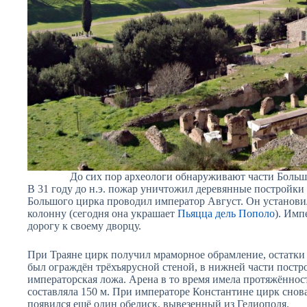
До сих пор археологи обнаруживают части Боль
В 31 году до н.э. пожар уничтожил деревянные постройки
Большого цирка проводил император Август. Он установи
колонну (сегодня она украшает
Пьяцца дель Пополо
). Имп
дорогу к своему дворцу.
При Траяне цирк получил мраморное обрамление, остатки 
был ограждён трёхъярусной стеной, в нижней части постро
императорская ложа. Арена в то время имела протяжённост
составляла 150 м. При императоре Константине цирк снова
появился ещё один обелиск, вывезенный из Гелиополя.