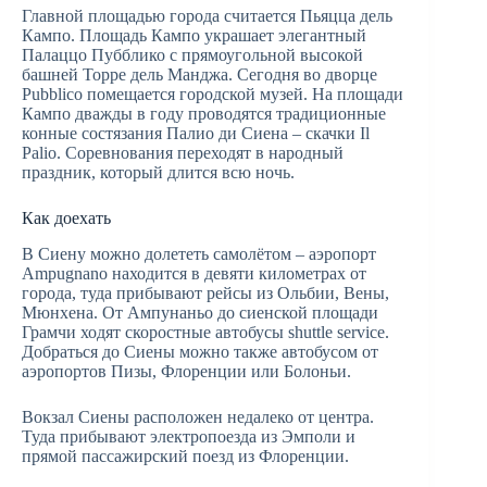
Главной площадью города считается Пьяцца дель
Кампо. Площадь Кампо украшает элегантный
Палаццо Пубблико с прямоугольной высокой
башней Торре дель Манджа. Сегодня во дворце
Pubblico помещается городской музей. На площади
Кампо дважды в году проводятся традиционные
конные состязания Палио ди Сиена – скачки Il
Palio. Соревнования переходят в народный
праздник, который длится всю ночь.
Как доехать
В Сиену можно долететь самолётом – аэропорт
Ampugnano находится в девяти километрах от
города, туда прибывают рейсы из Ольбии, Вены,
Мюнхена. От Ампунаньо до сиенской площади
Грамчи ходят скоростные автобусы shuttle service.
Добраться до Сиены можно также автобусом от
аэропортов Пизы, Флоренции или Болоньи.
Вокзал Сиены расположен недалеко от центра.
Туда прибывают электропоезда из Эмполи и
прямой пассажирский поезд из Флоренции.