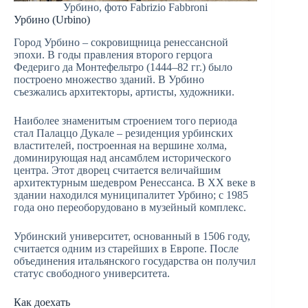
Урбино, фото Fabrizio Fabbroni
Урбино (Urbino)
Город Урбино – сокровищница ренессансной
эпохи. В годы правления второго герцога
Федериго да Монтефельтро (1444–82 гг.) было
построено множество зданий. В Урбино
съезжались архитекторы, артисты, художники.
Наиболее знаменитым строением того периода
стал Палаццо Дукале – резиденция урбинских
властителей, построенная на вершине холма,
доминирующая над ансамблем исторического
центра. Этот дворец считается величайшим
архитектурным шедевром Ренессанса. В XX веке в
здании находился муниципалитет Урбино; с 1985
года оно переоборудовано в музейный комплекс.
Урбинский университет, основанный в 1506 году,
считается одним из старейших в Европе. После
объединения итальянского государства он получил
статус свободного университета.
Как доехать