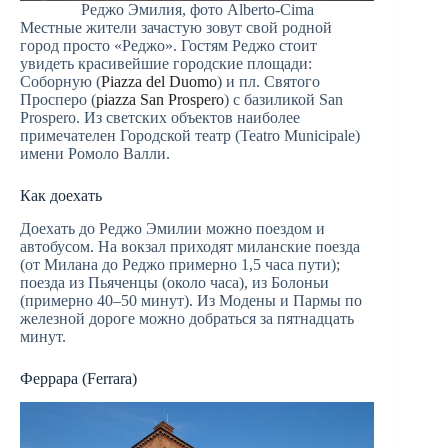
Реджо Эмилия, фото Alberto-Cima
Местные жители зачастую зовут свой родной
город просто «Реджо». Гостям Реджо стоит
увидеть красивейшие городские площади:
Соборную (
Piazza del Duomo
) и пл. Святого
Просперо (
piazza San Prospero
) с базиликой San
Prospero. Из светских объектов наиболее
примечателен Городской театр (Teatro Municipale)
имени Ромоло Валли.
Как доехать
Доехать до Реджо Эмилии можно поездом и
автобусом. На вокзал приходят миланские поезда
(от Милана до Реджо примерно 1,5 часа пути);
поезда из Пьяченцы (около часа), из Болоньи
(примерно 40–50 минут). Из Модены и Пармы по
железной дороге можно добраться за пятнадцать
минут.
Феррара (Ferrara)