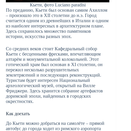
Кьети, фото Luciano paradisi
По преданию, Кьети был основан самим Ахиллом
– произошло это в XII столетии до н.э. Город
считается одним из древнейших в Италии и одним
из наиболее интересных в архитектурном плане.
Здесь сохранилось множество памятников
истории, искусства разных эпох.
Со средних веков стоит Кафедральный собор
Кьети с бесценными фресками, впечатляющим
алтарём и монументальной колокольней. Этот
готический храм был основан в XI столетии, он
пережил несколько разрушительных
землетрясений и последующих реконструкций.
Туристам будет интересен Национальный
археологический музей, открытый на Вилле
Фриджери. Здесь хранится собрание артефактов
доримской эпохи, найденных в городских
окрестностях.
Как доехать
До Кьети можно добраться на самолёте – прямой
автобус до города ходит из римского аэропорта