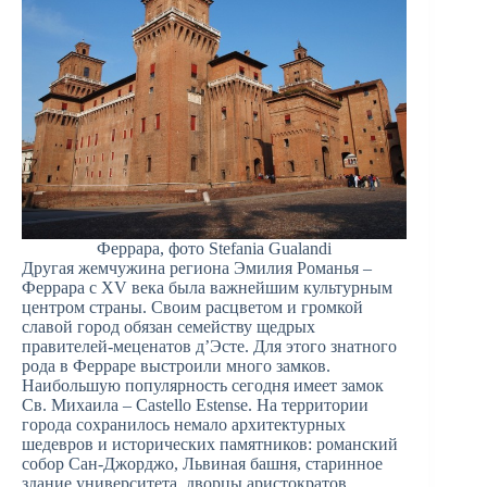
Феррара, фото Stefania Gualandi
Другая жемчужина региона Эмилия Романья –
Феррара с XV века была важнейшим культурным
центром страны. Своим расцветом и громкой
славой город обязан семейству щедрых
правителей-меценатов д’Эсте. Для этого знатного
рода в Ферраре выстроили много замков.
Наибольшую популярность сегодня имеет замок
Св. Михаила – Castello Estense. На территории
города сохранилось немало архитектурных
шедевров и исторических памятников: романский
собор Сан-Джорджо, Львиная башня, старинное
здание университета, дворцы аристократов.