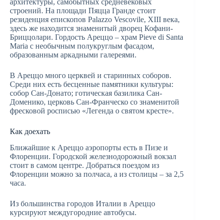
архитектуры, самобытных средневековых
строений. На площади Пяцца Гранде стоит
резиденция епископов Palazzo Vescovile, XIII века,
здесь же находится знаменитый дворец Кофани-
Бриццолари. Гордость Ареццо – храм Pieve di Santa
Maria с необычным полукруглым фасадом,
образованным аркадными галереями.
В Ареццо много церквей и старинных соборов.
Среди них есть бесценные памятники культуры:
собор Сан-Донато; готическая базилика Сан-
Доменико, церковь Сан-Франческо со знаменитой
фресковой росписью «Легенда о святом кресте».
Как доехать
Ближайшие к Ареццо аэропорты есть в Пизе и
Флоренции. Городской железнодорожный вокзал
стоит в самом центре. Добраться поездом из
Флоренции можно за полчаса, а из столицы – за 2,5
часа.
Из большинства городов Италии в Ареццо
курсируют междугородние автобусы.