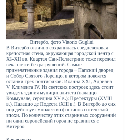
Витербо, фото Vittorio Guglini
В Витербо отлично сохранилась средневековая
крепостная стена, окружающая городской центр с
XI–XII вв. Квартал Сан-Пеллегрино тоже пережил
века почти без разрушений. Самые
примечательные здания города – Папский дворец
и Собор Святого Лоренцо, в котором покоятся
останки трёх понтификов: Иоанна XXI, Адриана
V, Климента IV. Из светских построек здесь стоит
увидеть здания муниципалитета (палаццо
Коммунале, середина XV в.); Префектуры (XVIII
в.), Палаццо де Подеста (XIII в.). В Витербо до сих
пор действует множество фонтанов готической
эпохи. По количеству этих старинных сооружений
ни один европейский город не сравнится с
Витербо.
Как доехать