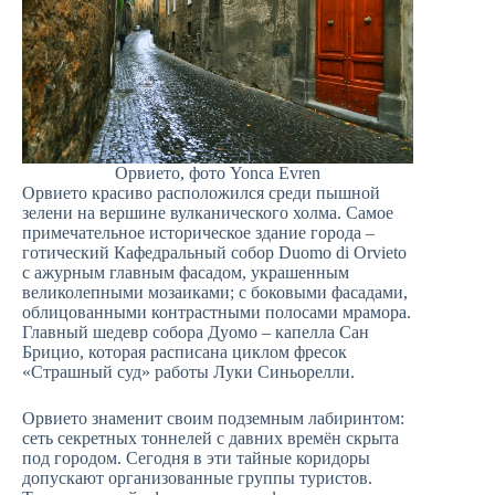
Орвието, фото Yonca Evren
Орвието красиво расположился среди пышной
зелени на вершине вулканического холма. Самое
примечательное историческое здание города –
готический Кафедральный собор Duomo di Orvieto
с ажурным главным фасадом, украшенным
великолепными мозаиками; с боковыми фасадами,
облицованными контрастными полосами мрамора.
Главный шедевр собора Дуомо – капелла Сан
Брицио, которая расписана циклом фресок
«Страшный суд» работы Луки Синьорелли.
Орвието знаменит своим подземным лабиринтом:
сеть секретных тоннелей с давних времён скрыта
под городом. Сегодня в эти тайные коридоры
допускают организованные группы туристов.