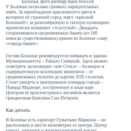
Болонья, фото pierluigi maria broccoli
У Болоньи несколько громких нарицательных
имён. За преобладание красноватого цвета в
колорите её строений город зовут «красной
Болоньей»; за разнообразную и сытную кулинарию
иронически называют «толстухой». Двадцать
сохранившихся средневековых башен (из 180
некогда существовавших) принесли Болонье славу
«города башен».
Гостям Болоньи рекомендуется побывать в здании
Муниципалитета – Palazzo Comunale. Здесь можно
осмотреть экспозицию «arte Civica» – большую и
содержательную коллекцию живописи – от
средневековых полотен до картин XIX столетия.
Стоит увидеть и центральную площадь города –
Пьяцца Маджоре, построенную в виде каре.
Центром её архитектурного ансамбля является
грандиозная базилика Сан-Петрони.
Как доехать
В Болонье есть аэропорт Гульельмо Маркони – он
расположен в шести километрах от центра. Центр
города, аэропорт и железнодорожный вокзал