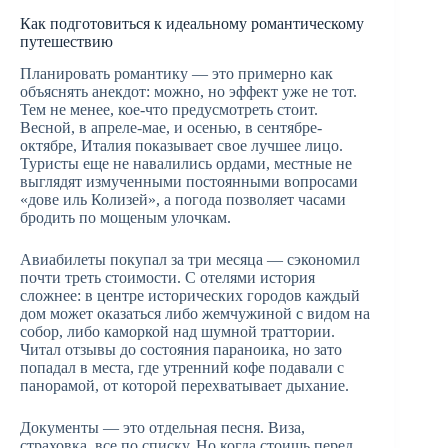
Как подготовиться к идеальному романтическому
путешествию
Планировать романтику — это примерно как
объяснять анекдот: можно, но эффект уже не тот.
Тем не менее, кое-что предусмотреть стоит.
Весной, в апреле-мае, и осенью, в сентябре-
октябре, Италия показывает свое лучшее лицо.
Туристы еще не навалились ордами, местные не
выглядят измученными постоянными вопросами
«дове иль Колизей», а погода позволяет часами
бродить по мощеным улочкам.
Авиабилеты покупал за три месяца — сэкономил
почти треть стоимости. С отелями история
сложнее: в центре исторических городов каждый
дом может оказаться либо жемчужиной с видом на
собор, либо каморкой над шумной траттории.
Читал отзывы до состояния параноика, но зато
попадал в места, где утренний кофе подавали с
панорамой, от которой перехватывает дыхание.
Документы — это отдельная песня. Виза,
страховка, все по списку. Но когда стоишь перед