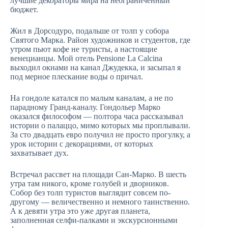
лучшие декораторы мира на неограниченный
бюджет.
Жил в Дорсодуро, подальше от толп у собора
Святого Марка. Район художников и студентов, где
утром пьют кофе не туристы, а настоящие
венецианцы. Мой отель Pensione La Calcina
выходил окнами на канал Джудекка, и засыпал я
под мерное плескание воды о причал.
На гондоле катался по малым каналам, а не по
парадному Гранд-каналу. Гондольер Марко
оказался философом — полтора часа рассказывал
истории о палаццо, мимо которых мы проплывали.
За сто двадцать евро получил не просто прогулку, а
урок истории с декорациями, от которых
захватывает дух.
Встречал рассвет на площади Сан-Марко. В шесть
утра там никого, кроме голубей и дворников.
Собор без толп туристов выглядит совсем по-
другому — величественно и немного таинственно.
А к девяти утра это уже другая планета,
заполненная селфи-палками и экскурсионными