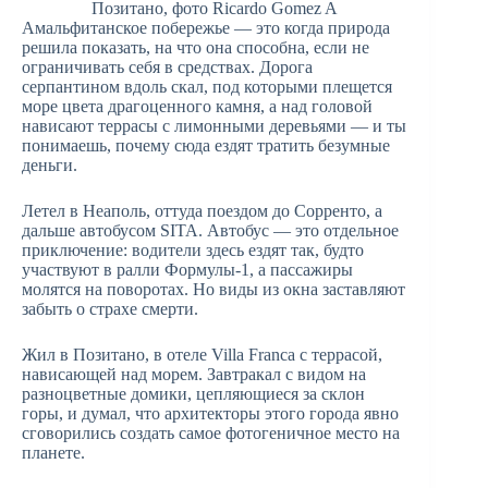
Позитано, фото Ricardo Gomez A
Амальфитанское побережье — это когда природа
решила показать, на что она способна, если не
ограничивать себя в средствах. Дорога
серпантином вдоль скал, под которыми плещется
море цвета драгоценного камня, а над головой
нависают террасы с лимонными деревьями — и ты
понимаешь, почему сюда ездят тратить безумные
деньги.
Летел в Неаполь, оттуда поездом до Сорренто, а
дальше автобусом SITA. Автобус — это отдельное
приключение: водители здесь ездят так, будто
участвуют в ралли Формулы-1, а пассажиры
молятся на поворотах. Но виды из окна заставляют
забыть о страхе смерти.
Жил в Позитано, в отеле Villa Franca с террасой,
нависающей над морем. Завтракал с видом на
разноцветные домики, цепляющиеся за склон
горы, и думал, что архитекторы этого города явно
сговорились создать самое фотогеничное место на
планете.