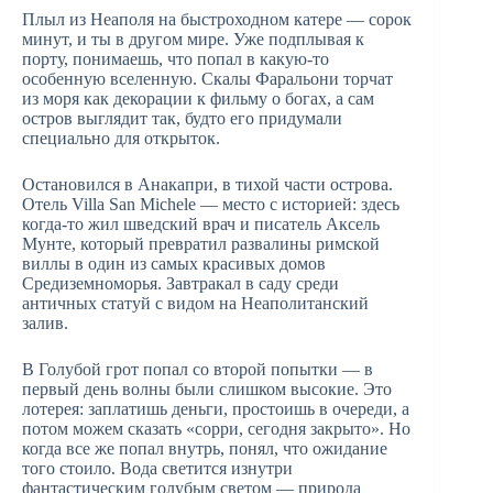
Плыл из Неаполя на быстроходном катере — сорок
минут, и ты в другом мире. Уже подплывая к
порту, понимаешь, что попал в какую-то
особенную вселенную. Скалы Фаральони торчат
из моря как декорации к фильму о богах, а сам
остров выглядит так, будто его придумали
специально для открыток.
Остановился в Анакапри, в тихой части острова.
Отель Villa San Michele — место с историей: здесь
когда-то жил шведский врач и писатель Аксель
Мунте, который превратил развалины римской
виллы в один из самых красивых домов
Средиземноморья. Завтракал в саду среди
античных статуй с видом на Неаполитанский
залив.
В Голубой грот попал со второй попытки — в
первый день волны были слишком высокие. Это
лотерея: заплатишь деньги, простоишь в очереди, а
потом можем сказать «сорри, сегодня закрыто». Но
когда все же попал внутрь, понял, что ожидание
того стоило. Вода светится изнутри
фантастическим голубым светом — природа