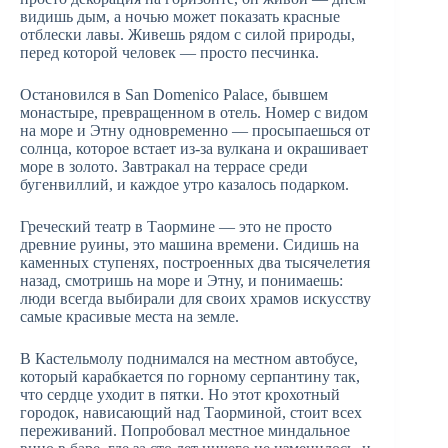
видишь дым, а ночью может показать красные
отблески лавы. Живешь рядом с силой природы,
перед которой человек — просто песчинка.
Остановился в San Domenico Palace, бывшем
монастыре, превращенном в отель. Номер с видом
на море и Этну одновременно — просыпаешься от
солнца, которое встает из-за вулкана и окрашивает
море в золото. Завтракал на террасе среди
бугенвиллий, и каждое утро казалось подарком.
Греческий театр в Таормине — это не просто
древние руины, это машина времени. Сидишь на
каменных ступенях, построенных два тысячелетия
назад, смотришь на море и Этну, и понимаешь:
люди всегда выбирали для своих храмов искусству
самые красивые места на земле.
В Кастельмолу поднимался на местном автобусе,
который карабкается по горному серпантину так,
что сердце уходит в пятки. Но этот крохотный
городок, нависающий над Таорминой, стоит всех
переживаний. Попробовал местное миндальное