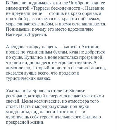
В Равелло поднимался к вилле Чимброне ради ее
знаменитой «Террасы бесконечности». Название
не преувеличение — стоишь на краю обрыва, а
под тобой расстилается вся красота побережья,
море сливается с небом, и время останавливается.
Понимаешь, почему это место вдохновляло
Вагнера и Лоуренса.
Арендовал лодку на день — капитан Антонио
провез по уединенным бухтам, куда не добраться
по суше. Купались в воде настолько прозрачной,
что дно видно на десятиметровой глубине. А
лимончелло, который он достал из своих запасов,
оказался лучше всего, что продают в
туристических лавках.
Ужинал в La Sponda в отеле Le Sirenuse —
ресторане, который вечером освещается сотнями
свечей. Цены космические, но атмосфера того
стоит. Паста с морепродуктами под звуки
мандолины, вид на огни Позитано — и
чувствуешь себя героем итальянского фильма о
прекрасной жизни.