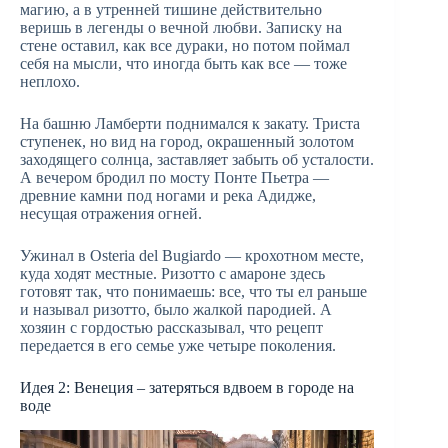
магию, а в утренней тишине действительно
веришь в легенды о вечной любви. Записку на
стене оставил, как все дураки, но потом поймал
себя на мысли, что иногда быть как все — тоже
неплохо.
На башню Ламберти поднимался к закату. Триста
ступенек, но вид на город, окрашенный золотом
заходящего солнца, заставляет забыть об усталости.
А вечером бродил по мосту Понте Пьетра —
древние камни под ногами и река Адидже,
несущая отражения огней.
Ужинал в Osteria del Bugiardo — крохотном месте,
куда ходят местные. Ризотто с амароне здесь
готовят так, что понимаешь: все, что ты ел раньше
и называл ризотто, было жалкой пародией. А
хозяин с гордостью рассказывал, что рецепт
передается в его семье уже четыре поколения.
Идея 2: Венеция – затеряться вдвоем в городе на
воде