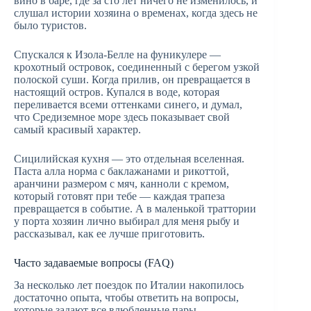
вино в баре, где за сто лет ничего не изменилось, и
слушал истории хозяина о временах, когда здесь не
было туристов.
Спускался к Изола-Белле на фуникулере —
крохотный островок, соединенный с берегом узкой
полоской суши. Когда прилив, он превращается в
настоящий остров. Купался в воде, которая
переливается всеми оттенками синего, и думал,
что Средиземное море здесь показывает свой
самый красивый характер.
Сицилийская кухня — это отдельная вселенная.
Паста алла норма с баклажанами и рикоттой,
аранчини размером с мяч, канноли с кремом,
который готовят при тебе — каждая трапеза
превращается в событие. А в маленькой траттории
у порта хозяин лично выбирал для меня рыбу и
рассказывал, как ее лучше приготовить.
Часто задаваемые вопросы (FAQ)
За несколько лет поездок по Италии накопилось
достаточно опыта, чтобы ответить на вопросы,
которые задают все влюбленные пары,