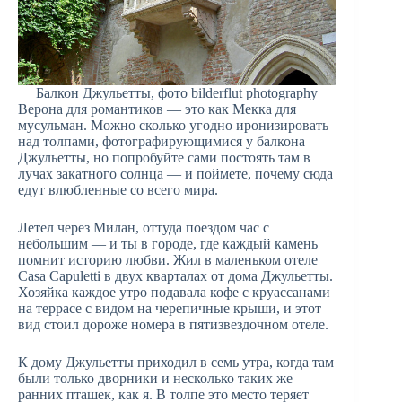
Балкон Джульетты, фото bilderflut photography
Верона для романтиков — это как Мекка для
мусульман. Можно сколько угодно иронизировать
над толпами, фотографирующимися у балкона
Джульетты, но попробуйте сами постоять там в
лучах закатного солнца — и поймете, почему сюда
едут влюбленные со всего мира.
Летел через Милан, оттуда поездом час с
небольшим — и ты в городе, где каждый камень
помнит историю любви. Жил в маленьком отеле
Casa Capuletti в двух кварталах от дома Джульетты.
Хозяйка каждое утро подавала кофе с круассанами
на террасе с видом на черепичные крыши, и этот
вид стоил дороже номера в пятизвездочном отеле.
К дому Джульетты приходил в семь утра, когда там
были только дворники и несколько таких же
ранних пташек, как я. В толпе это место теряет