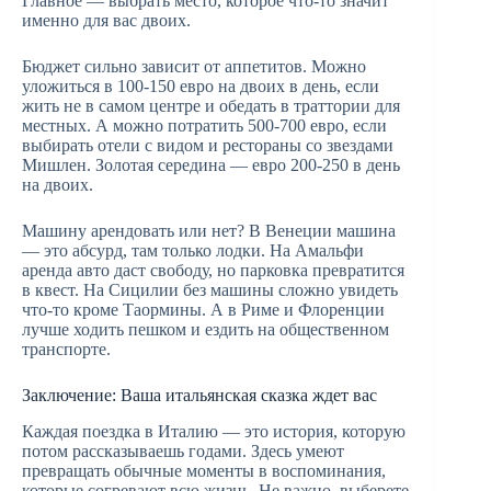
Главное — выбрать место, которое что-то значит
именно для вас двоих.
Бюджет сильно зависит от аппетитов. Можно
уложиться в 100-150 евро на двоих в день, если
жить не в самом центре и обедать в траттории для
местных. А можно потратить 500-700 евро, если
выбирать отели с видом и рестораны со звездами
Мишлен. Золотая середина — евро 200-250 в день
на двоих.
Машину арендовать или нет? В Венеции машина
— это абсурд, там только лодки. На Амальфи
аренда авто даст свободу, но парковка превратится
в квест. На Сицилии без машины сложно увидеть
что-то кроме Таормины. А в Риме и Флоренции
лучше ходить пешком и ездить на общественном
транспорте.
Заключение: Ваша итальянская сказка ждет вас
Каждая поездка в Италию — это история, которую
потом рассказываешь годами. Здесь умеют
превращать обычные моменты в воспоминания,
которые согревают всю жизнь. Не важно, выберете