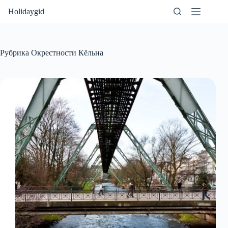
Перейти
Holidaygid
к
сути
Рубрика
Окрестности Кёльна