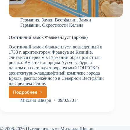
Германия
,
Замки Вестфалии
,
Замки
Германии
,
Окрестности Кёльна
Охотничий замок Фалькенлуст (Брюль)
Охотничий замок Фалькенлуст, возведенный в
1733 г. архитектором Франсуа де Кювийе,
считается первым в Германии образцом стиля
рококо. Вместе с дворцом Аугустусбург и
парком он составляет охраняемый ЮНЕСКО
архитектурно-ландшафтный комплекс города
Брюль, расположенного в Северной Вестфалии
на Среднем Рейне.
Подробнее
Охотничий
замок
Михаил Шварц
09/02/2014
Фалькенлуст
(Брюль)
© 2008-2026 Путеводитель от Михаила Шварца.