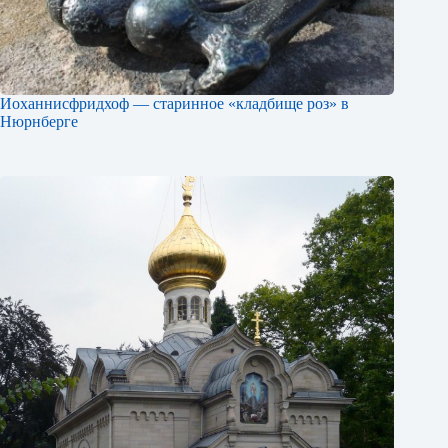
Иоханнисфридхоф — старинное «кладбище роз» в
Нюрнберге