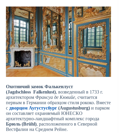
Охотничий замок Фалькенлуст
(Jagdschloss Falkenlust)
, возведенный в 1733 г.
архитектором
Франсуа де Кювийе
, считается
первым в Германии образцом стиля рококо. Вместе
с
дворцом Аугустусбург
(Augustusburg)
и парком
он составляет охраняемый ЮНЕСКО
архитектурно-ландшафтный комплекс города
Брюль (Brühl)
, расположенного в Северной
Вестфалии на Среднем Рейне.