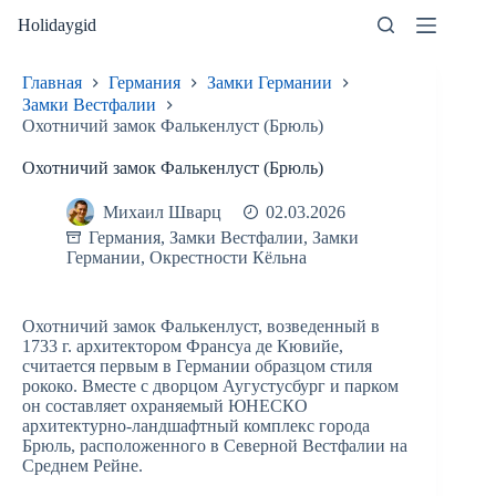
Перейти
Holidaygid
к
сути
Главная
Германия
Замки Германии
Замки Вестфалии
Охотничий замок Фалькенлуст (Брюль)
Охотничий замок Фалькенлуст (Брюль)
Михаил Шварц
02.03.2026
Германия
,
Замки Вестфалии
,
Замки
Германии
,
Окрестности Кёльна
Охотничий замок Фалькенлуст, возведенный в
1733 г. архитектором Франсуа де Кювийе,
считается первым в Германии образцом стиля
рококо. Вместе с дворцом Аугустусбург и парком
он составляет охраняемый ЮНЕСКО
архитектурно-ландшафтный комплекс города
Брюль, расположенного в Северной Вестфалии на
Среднем Рейне.