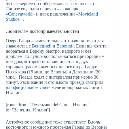
чуть севернее по побережью озера у поселка
Лацизе еще одна парочка – аквапарк
«Canevaworld»
и парк развлечений
«Movieland
Studios»
.
Любителям достопримечательностей
Озеро Гарда – замечательная отправная точка для
знакомства с
Венецией
и
Вероной
. Если вы хотите
добраться в Верону быстро, недорого и без
проблем, то лучше воспользоваться пригородным
поездом, который останавливается в двух
городках, расположенных на юге озера Гарда:
Пьескьера (15 мин. до Вероны) и Дезенцано (20
мин.). Поезда ходят с интервалом примерно 30
минут. Расписание и стоимость проезда смотрим
на
официальном сайте
железнодорожных линий
Италии.
[routet from=’Desenzano del Garda, Италия’
to=’Венеция, Италия’]
Автобусное сообщение тоже существует. Вдоль
восточного и южного побережья Гарды до Вероны