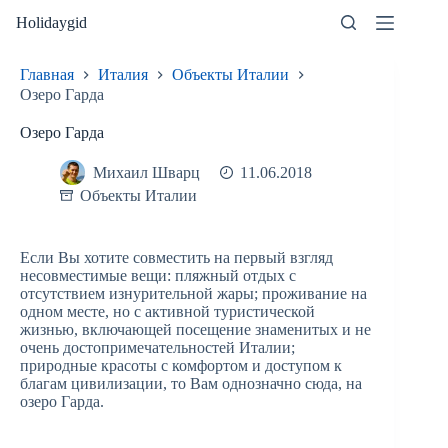
Перейти
Holidaygid
к
сути
Главная
Италия
Объекты Италии
Озеро Гарда
Озеро Гарда
Михаил Шварц
11.06.2018
Объекты Италии
Если Вы хотите совместить на первый взгляд
несовместимые вещи: пляжный отдых с
отсутствием изнурительной жары; проживание на
одном месте, но с активной туристической
жизнью, включающей посещение знаменитых и не
очень достопримечательностей Италии;
природные красоты с комфортом и доступом к
благам цивилизации, то Вам однозначно сюда, на
озеро Гарда.