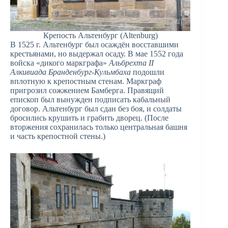
Крепость Альтенбург (Altenburg)
В 1525 г. Альтенбург был осаждён восставшими
крестьянами, но выдержал осаду. В мае 1552 года
войска «дикого маркграфа»
Альбрехта II
Алкивиада Бранденбург-Кульмбаха
подошли
вплотную к крепостным стенам. Маркграф
пригрозил сожжением Бамберга. Правящий
епископ был вынужден подписать кабальный
договор. Альтенбург был сдан без боя, и солдаты
бросились крушить и грабить дворец. (После
вторжения сохранилась только центральная башня
и часть крепостной стены.)