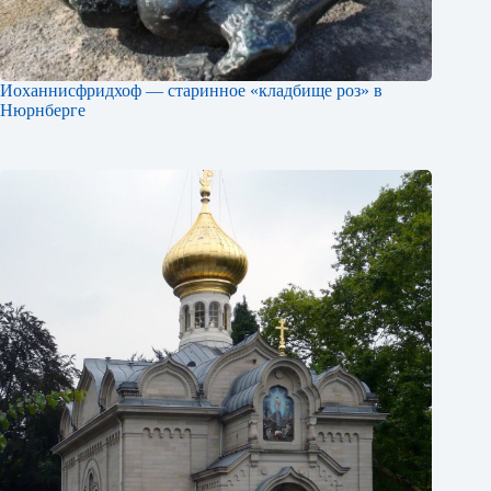
Иоханнисфридхоф — старинное «кладбище роз» в
Нюрнберге