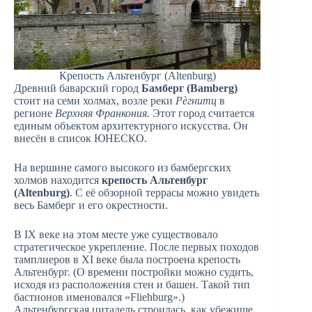
Крепость Альтенбург (Altenburg)
Древний баварский город
Бамберг (Bamberg)
стоит на семи холмах, возле реки
Рèгнитц
в
регионе
Верхняя Франкония.
Этот город считается
единым объектом архитектурного искусства. Он
внесён в список ЮНЕСКО.
На вершине самого высокого из бамбергских
холмов находится
крепость Альтенбург
(Altenburg)
. С её обзорной террасы можно увидеть
весь Бамберг и его окрестности.
В IX веке на этом месте уже существовало
стратегическое укрепление. После первых походов
тамплиеров в XI веке была построена крепость
Альтенбург. (О времени постройки можно судить,
исходя из расположения стен и башен. Такой тип
бастионов именовался «Fliehburg».)
Альтенбургская цитадель строилась, как убежище