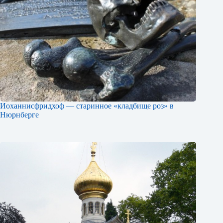
Иоханнисфридхоф — старинное «кладбище роз» в
Нюрнберге