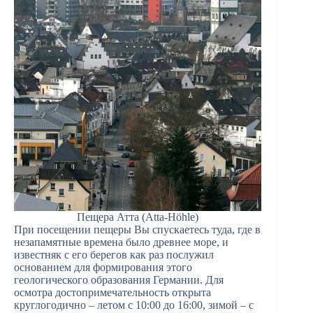
Пещера Атта (Atta-Höhle)
При посещении пещеры Вы спускаетесь туда, где в
незапамятные времена было древнее море, и
известняк с его берегов как раз послужил
основанием для формирования этого
геологического образования Германии. Для
осмотра достопримечательность открыта
круглогодично – летом с 10:00 до 16:00, зимой – с