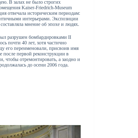
ю. В залах не было строгих
мещения Kaiser-Friedrich-Museum
ция отвечала историческим периодам:
ентичными интерьерами. Экспозиции
составляла мнение об эпохе и людях.
был разрушен бомбардировками II
сь почти 40 лет, хотя частично
оду его переименовали, присвоив имя
ре после первой реконструкции в
и, чтобы отремонтировать, а заодно и
родолжалась до осени 2006 года.