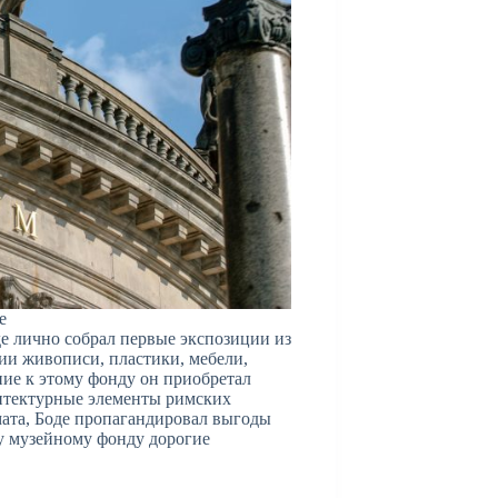
e
де лично собрал первые экспозиции из
ии живописи, пластики, мебели,
ие к этому фонду он приобретал
хитектурные элементы римских
мата, Боде пропагандировал выгоды
му музейному фонду дорогие