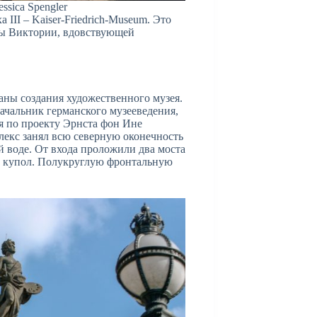
ssica Spengler
III – Kaiser-Friedrich-Museum. Это
сы Виктории, вдовствующей
аны создания художественного музея.
ачальник германского музееведения,
ея по проекту Эрнста фон Ине
лекс занял всю северную оконечность
й воде. От входа проложили два моста
й купол. Полукруглую фронтальную