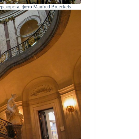
рфюрста, фото Manfred Brueckels