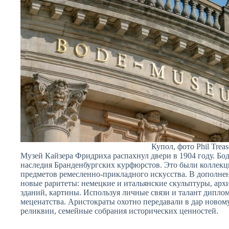
Купол, фото Phil Treas
Музей Кайзера Фридриха распахнул двери в 1904 году. Бо
наследия Бранденбургских курфюрстов. Это были коллекц
предметов ремесленно-прикладного искусства. В дополнен
новые раритеты: немецкие и итальянские скульптуры, ар
зданий, картины. Используя личные связи и талант дипло
меценатства. Аристократы охотно передавали в дар ново
реликвии, семейные собрания исторических ценностей.