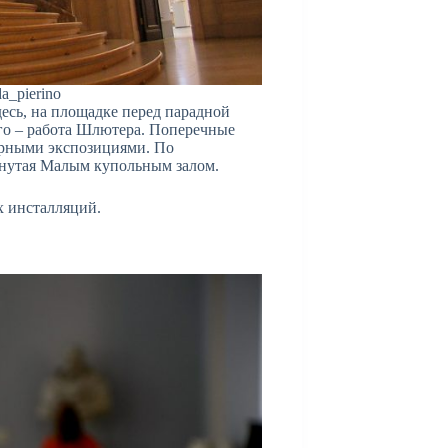
a_pierino
десь, на площадке перед парадной
ого – работа Шлютера. Поперечные
урными экспозициями. По
кнутая Малым купольным залом.
х инсталляций.