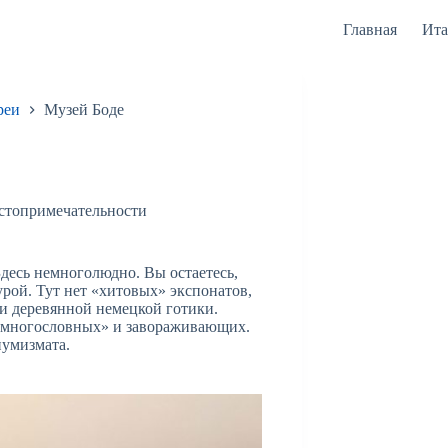
Главная
Ита
реи
Музей Боде
стопримечательности
Здесь немноголюдно. Вы остаетесь,
урой. Тут нет «хитовых» экспонатов,
 и деревянной немецкой готики.
 «многословных» и завораживающих.
нумизмата.