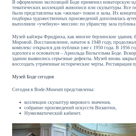
В оформлении экспозиций Боде применил новаторскую иде
тематических коллекций живописи или скульптуры. Все по
были представлены как «жилые» покои и залы. Их концеп
подборка художественных произведений дополнялась аут
выполняли «учебную» миссию: по убранству зала публика 
Музей кайзера Фридриха, как многие берлинские здания, 
Мировой. Восстановление, начатое в 1948 году, продолжало
комплекс открылся для публики уже с 1950 года. В 1956 г
идеолога и основателя – Арнольда Вильгельма Боде. Вско
здании выявились серьезные дефекты. Музей вновь закрыл
воссоздать утраченные исторические черты. Реставрация п
Музей Боде сегодня
Сегодня в Bode-Museum представлены:
коллекции скульптур мирового значения,
собрание произведений искусств Византии,
Нумизматический кабинет.