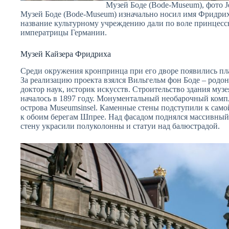
Музей Боде (Bode-Museum), фото Je
Музей Боде (Bode-Museum) изначально носил имя Фридриха 
название культурному учреждению дали по воле принцес
императрицы Германии.
Музей Кайзера Фридриха
Среди окружения кронпринца при его дворе появились пл
За реализацию проекта взялся Вильгельм фон Боде – родон
доктор наук, историк искусств. Строительство здания муз
началось в 1897 году. Монументальный необарочный комп
острова Museumsinsel. Каменные стены подступили к само
к обоим берегам Шпрее. Над фасадом поднялся массивны
стену украсили полуколонны и статуи над балюстрадой.