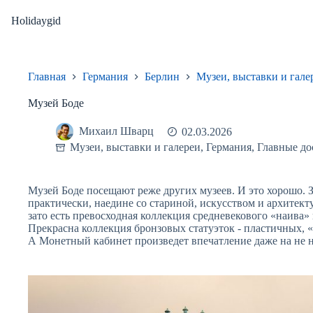
Перейти
к
Holidaygid
сути
Главная
Германия
Берлин
Музеи, выставки и гале
Музей Боде
Михаил Шварц
02.03.2026
Музеи, выставки и галереи
,
Германия
,
Главные до
Музей Боде посещают реже других музеев. И это хорошо. 
практически, наедине со стариной, искусством и архитект
зато есть превосходная коллекция средневекового «наива»
Прекрасна коллекция бронзовых статуэток - пластичных,
А Монетный кабинет произведет впечатление даже на не 