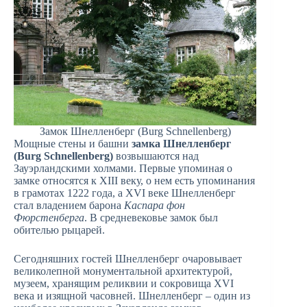
Замок Шнелленберг (Burg Schnellenberg)
Мощные стены и башни
замка Шнелленберг
(Burg Schnellenberg)
возвышаются над
Зауэрландскими холмами. Первые упоминая о
замке относятся к XIII веку, о нем есть упоминания
в грамотах 1222 года, а XVI веке Шнелленберг
стал владением барона
Каспара фон
Фюрстенберга
. В средневековье замок был
обителью рыцарей.
Сегодняшних гостей Шнелленберг очаровывает
великолепной монументальной архитектурой,
музеем, хранящим реликвии и сокровища XVI
века и изящной часовней. Шнелленберг – один из