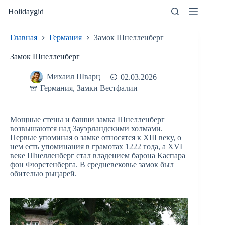
Перейти
Holidaygid
к
сути
Главная
Германия
Замок Шнелленберг
Замок Шнелленберг
Михаил Шварц
02.03.2026
Германия
,
Замки Вестфалии
Мощные стены и башни замка Шнелленберг
возвышаются над Зауэрландскими холмами.
Первые упоминая о замке относятся к XIII веку, о
нем есть упоминания в грамотах 1222 года, а XVI
веке Шнелленберг стал владением барона Каспара
фон Фюрстенберга. В средневековье замок был
обителью рыцарей.