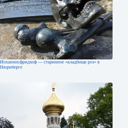
Иоханнисфридхоф — старинное «кладбище роз» в
Нюрнберге