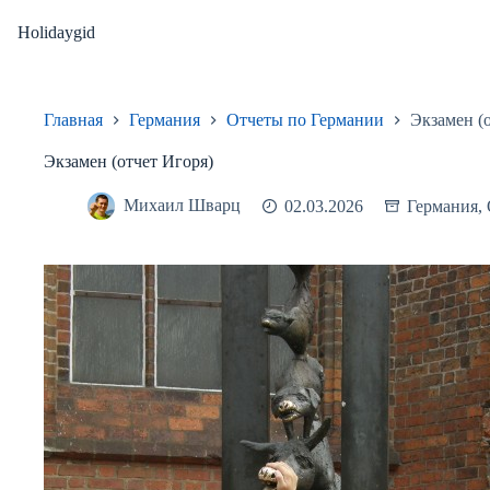
Перейти
к
Holidaygid
сути
Главная
Германия
Отчеты по Германии
Экзамен (
Экзамен (отчет Игоря)
Михаил Шварц
02.03.2026
Германия
,