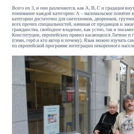
Всего их 3, и они различаются, как А, В, С и градация вну
понимание каждой категории: А – маломальское понятие 
категории достаточно для сантехников, дворников, грузчи
всех прочих специальностей, начиная от продавцов и зака
гражданства, свободное владение, как устно, так и письме
Конституции, европейских правил касающихся Латвии и г
(гимн, герб и кто автор и почему). Язык можно изучать са
по европейской программе интеграции некоренного насел