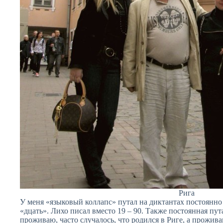
Рига
У меня «языковый коллапс» путал на диктантах постоянно 
«дцать». Лихо писал вместо 19 – 90. Также постоянная пут
проживаю, часто случалось, что родился в Риге, а прожива