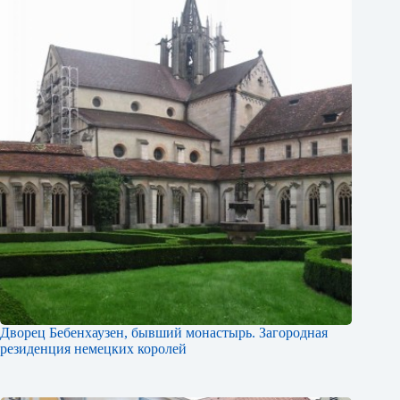
Дворец Бебенхаузен, бывший монастырь. Загородная
резиденция немецких королей