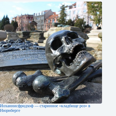
Иоханнисфридхоф — старинное «кладбище роз» в
Нюрнберге