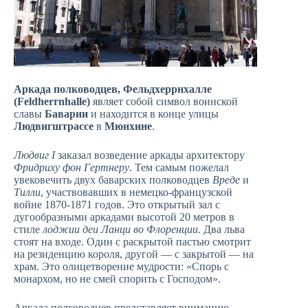
Аркада полководцев, Фельдхеррнхалле
(Feldherrnhalle)
являет собой символ воинской
славы
Баварии
и находится в конце улицы
Людвигштрассе
в
Мюнхине
.
Людвиг I
заказал возведение аркады архитектору
Фридриху фон Гертнеру
. Тем самым пожелал
увековечить двух баварских полководцев
Вреде
и
Тилли
, участвовавших в немецко-французской
войне 1870-1871 годов. Это открытый зал с
дугообразными аркадами высотой 20 метров в
стиле
лоджии деи Ланци во Флоренции
. Два льва
стоят на входе. Один с раскрытой пастью смотрит
на резиденцию короля, другой — с закрытой — на
храм. Это олицетворение мудрости: «Спорь с
монархом, но не смей спорить с Господом».
Аркада полководцев представляет вниманию