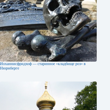
Иоханнисфридхоф — старинное «кладбище роз» в
Нюрнберге