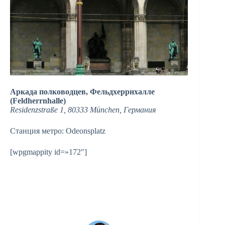
Аркада полководцев, Фельдхеррнхалле
(Feldherrnhalle)
Residenzstraße 1, 80333 München, Германия
Станция метро: Odeonsplatz
[wpgmappity id=»172″]