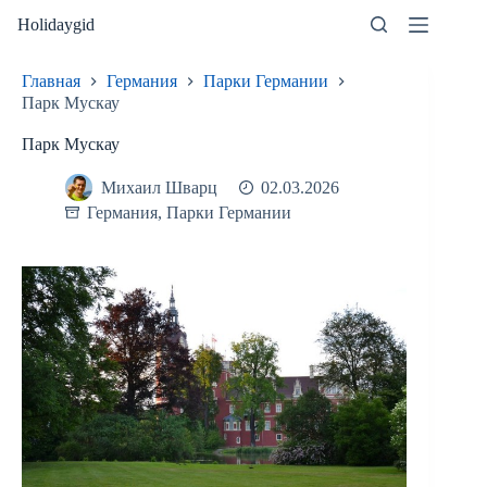
Перейти
Holidaygid
к
сути
Главная
Германия
Парки Германии
Парк Мускау
Парк Мускау
Михаил Шварц
02.03.2026
Германия
,
Парки Германии