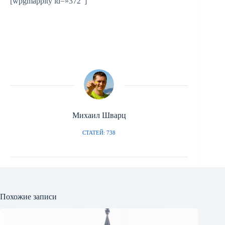
[wpgmappity id=»372″]
Михаил Шварц
СТАТЕЙ: 738
Похожие записи