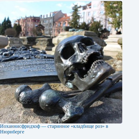
Иоханнисфридхоф — старинное «кладбище роз» в
Нюрнберге