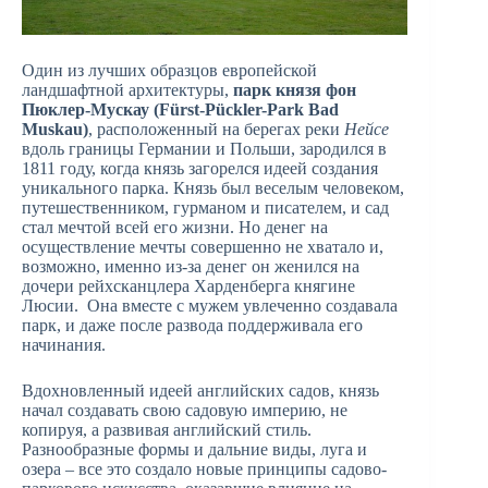
Один из лучших образцов европейской
ландшафтной архитектуры,
парк князя фон
Пюклер-Мускау (Fürst-Pückler-Park Bad
Muskau)
, расположенный на берегах реки
Нейсе
вдоль границы Германии и Польши, зародился в
1811 году, когда князь загорелся идеей создания
уникального парка. Князь был веселым человеком,
путешественником, гурманом и писателем, и сад
стал мечтой всей его жизни. Но денег на
осуществление мечты совершенно не хватало и,
возможно, именно из-за денег он женился на
дочери рейхсканцлера Харденберга княгине
Люсии. Она вместе с мужем увлеченно создавала
парк, и даже после развода поддерживала его
начинания.
Вдохновленный идеей английских садов, князь
начал создавать свою садовую империю, не
копируя, а развивая английский стиль.
Разнообразные формы и дальние виды, луга и
озера – все это создало новые принципы садово-