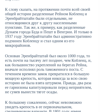
К слову сказать, на протяжении почти всей своей
общей истории разделенные Рейном Кобленц и
Эренбрайтштайн были отдельными, не
относящимися друг к другу населенными
пунктами. Так же, к примеру, как разделенные
Дунаем города Буда и Пешт в Венгрии. И только в
1937 году Эренбрайтштайн был административно
подчинен Кобленцу и стал одним из его
микрорайонов.
Основан Эренбрайтштай был около 1000 года, то
есть почти на тысячу лет позднее, чем Кобленц, и,
как большинство укреплений на берегах Рейна,
вначале исполнял роль таможенного поста. С
течением времени замок превратился в большую
мощную крепость, которая никогда за всю свою
историю не была взята штурмом. Правда, два раза
ее гарнизоны капитулировали перед неприятелем,
не сумев вынести тягот осады.
К большому сожалению, сейчас невозможно
увидеть крепость в ее первоначальном,
средневековом варианте. В 1801 году армия