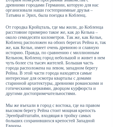
древними городами Германии, которую для нас
организовали наши гостеприимные друзья –
Татьяна и Эрих, была поездка в Кобленц.
От городка Кройцталь, где мы жили, до Кобленца
расстояние примерно такое же, как до Кельна –
около семидесяти километров. Так же, как Кельн,
Кобленц расположен на обоих берегах Рейна и, так
же, как Кельн, имеет очень древнюю и славную
историю. Правда, по сравнению с миллионным
Кельном, Кобленц город небольшой и живет в нем
чуть более ста тысяч жителей. Большая часть
города расположена на левом, западном берегу
Рейна. В этой части города находятся самые
интересные для осмотра кварталы с домами
старинной архитектуры, древними романскими и
готическими церквями, дворцом курфюрста и
другими достопримечательностями.
Мы же въехали в город с востока, где на правом
высоком берегу Рейна стоит мощная крепость
Эренбрайтштайн, входящая в тройку самых
больших сохранившихся крепостей Западной
Европы.