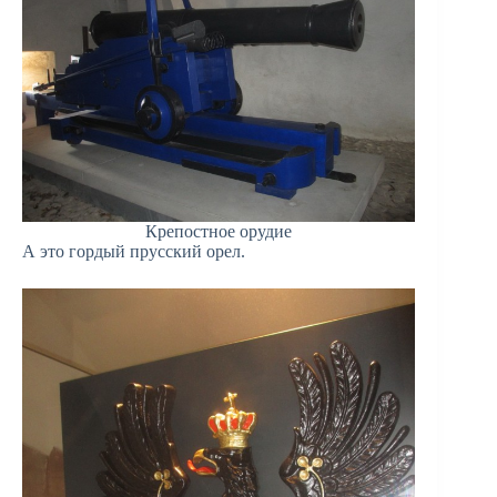
Крепостное орудие
А это гордый прусский орел.