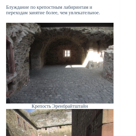
Блуждание по крепостным лабиринтам и
переходам занятие более, чем увлекательное.
Крепость Эренбрайтштайн