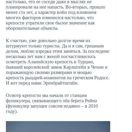
настолько, что ее соседи даже в мыслях не
планировали на нее напасть. Во-вторых, прошло
менее ста лет, а характер войн под влиянием
многих факторов изменился настолько, что
крепости утратили свое былое значение как
оборонительные объекты.
К счастью, уже довольно долгое время их
штурмуют только туристы. Да и я сам, грешным
делом, люблю изредка этим заняться. За последние
несколько лет нам с женой посчастливилось
осмотреть Аланийскую крепость в Турции,
бывший королевский замок Карлштейн в Чехии и
поражающую своими размерами и мощью
крепость рыцарей-иоаннитов на греческом Родосе.
И вот перед нами Эренбрайтштайн.
Осмотр крепости мы начали от станции
фуникулера, связывающего оба берега Рейна
(фуникулер запущен совсем недавно – в 2010
году).