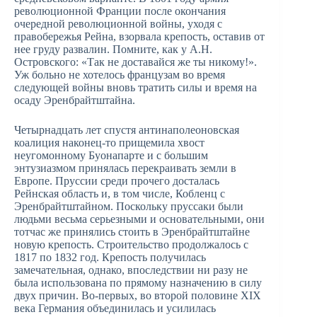
революционной Франции после окончания
очередной революционной войны, уходя с
правобережья Рейна, взорвала крепость, оставив от
нее груду развалин. Помните, как у А.Н.
Островского: «Так не доставайся же ты никому!».
Уж больно не хотелось французам во время
следующей войны вновь тратить силы и время на
осаду Эренбрайтштайна.
Четырнадцать лет спустя антинаполеоновская
коалиция наконец-то прищемила хвост
неугомонному Буонапарте и с большим
энтузиазмом принялась перекраивать земли в
Европе. Пруссии среди прочего досталась
Рейнская область и, в том числе, Кобленц с
Эренбрайтштайном. Поскольку пруссаки были
людьми весьма серьезными и основательными, они
тотчас же принялись стоить в Эренбрайтштайне
новую крепость. Строительство продолжалось с
1817 по 1832 год. Крепость получилась
замечательная, однако, впоследствии ни разу не
была использована по прямому назначению в силу
двух причин. Во-первых, во второй половине XIX
века Германия объединилась и усилилась