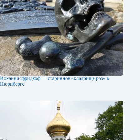
Иоханнисфридхоф — старинное «кладбище роз» в
Нюрнберге