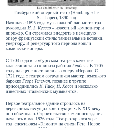
Гамбургский оперный театр (Hamburgische
Staatsoper), 1890 год
Начиная с 1695 года музыкальной частью театра
руководил
И. З. Куссер
– известный композитор и
дирижёр. Он стремился внедрить в немецкую
оперу французский стиль: танцевальные вставки,
увертюру. В репертуар того периода вошли
комические оперы.
С 1703 года в гамбургском театре в качестве
клавесиниста и скрипача работал
Гендель
. В 1705
году на сцене поставили его оперу «Нерон». С
1721 года с театром сотрудничал мастер немецкого
барокко
Георг Телеман
, позднее к труппе
присоединились
К. Глюк, И. Хассе
и несколько
известных итальянских музыкантов.
Первое театральное здание строилось на
деревянных несущих конструкциях. К XIX веку
оно обветшало. Строительство каменного здания
началось в мае 1826 года. Театр открылся через
год, спектаклем «Эгмонт» на стихи Гёте. Новое