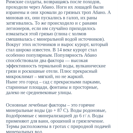
Римские солдаты, возвращаясь после походов,
проходили через Абано. Ноги их лошадей были
изранены и они хромали до грязных троп Абано. А
миновав их, они пускались в галоп, их раны
затягивались. То же происходило и с ранами
легионеров, если им случайно приходилось
измазаться этой грязью (глина с холмов
смешивалась с минеральной водой источников).
Вокруг этих источников и вырос курорт, который
стал широко известен. В 14 веке курорт стал
особенно популярным. Популярность Абано
способствовали два фактора — высокая
эффективность термальной воды, вулканические
грязи и роскошные отели. Плюс прекрасный
микроклимат – мягкий, но не жаркий.
Ныне это город – сад с прекрасными парками,
старинные площади, фонтаны и просторные,
далеко не средневековые улицы.
Основные лечебные факторы – это горячие
минеральные воды (до + 87 С). Воды родоновые,
йодобромные с минерализацией до 6 г/ л. Воды
применяют для ванн, орошений и грязелечение.
Термы расположены в гротах с природной подачей
минеральных вод.