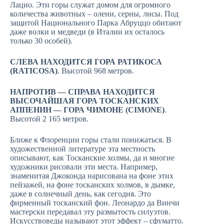
Лацио. Эти горы служат домом для огромного
количества животных – олени, серны, лисы. Под
защитой Национального Парка Абруццо обитают
даже волки и медведи (в Италии их осталось
только 30 особей).
СЛЕВА НАХОДИТСЯ ГОРА РАТИКОСА
(RATICOSA)
. Высотой 968 метров.
НАПРОТИВ — СПРАВА НАХОДИТСЯ
ВЫСОЧАЙШАЯ ГОРА ТОСКАНСКИХ
АППЕНИН — ГОРА ЧИМОНЕ (CIMONE)
.
Высотой 2 165 метров.
Ближе к Флоренции горы стали понижаться. В
художественной литературе эта местность
описывают, как Тосканские холмы, да и многие
художники рисовали эти места. Например,
знаменитая Джоконда нарисована на фоне этих
пейзажей, на фоне тосканских холмов, в дымке,
даже в солнечный день, как сегодня. Это
фирменный тосканский фон. Леонардо да Винчи
мастерски передавал эту размытость силуэтов.
Искусствоведы называют этот эффект – сфуматто.