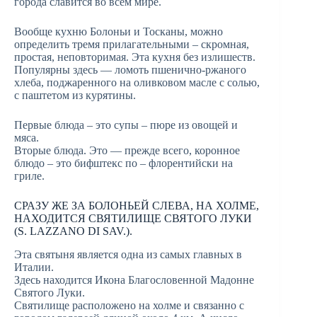
города славится во всем мире.
Вообще кухню Болоньи и Тосканы, можно
определить тремя прилагательными – скромная,
простая, неповторимая. Эта кухня без излишеств.
Популярны здесь — ломоть пшенично-ржаного
хлеба, поджаренного на оливковом масле с солью,
с паштетом из курятины.
Первые блюда – это супы – пюре из овощей и
мяса.
Вторые блюда. Это — прежде всего, коронное
блюдо – это бифштекс по – флорентийски на
гриле.
СРАЗУ ЖЕ ЗА БОЛОНЬЕЙ СЛЕВА, НА ХОЛМЕ,
НАХОДИТСЯ СВЯТИЛИЩЕ СВЯТОГО ЛУКИ
(S. LAZZANO DI SAV.).
Эта святыня является одна из самых главных в
Италии.
Здесь находится Икона Благословенной Мадонне
Святого Луки.
Святилище расположено на холме и связанно с