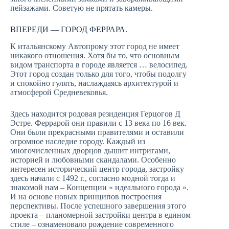
пейзажами. Советую не прятать камеры.
ВПЕРЕДИ — ГОРОД ФЕРРАРА.
К итальянскому Автопрому этот город не имеет
никакого отношения. Хотя бы то, что основным
видом транспорта в городе является … велосипед.
Этот город создан только для того, чтобы подолгу
и спокойно гулять, наслаждаясь архитектурой и
атмосферой Средневековья.
Здесь находится родовая резиденция Герцогов Д
Эстре. Феррарой они правили с 13 века по 16 век.
Они были прекрасными правителями и оставили
огромное наследие городу. Каждый из
многочисленных дворцов дышит интригами,
историей и любовными скандалами. Особенно
интересен исторический центр города, застройку
здесь начали с 1492 г., согласно модной тогда и
знакомой нам – Концепции « идеального города ».
И на основе новых принципов построения
перспективы. После успешного завершения этого
проекта – планомерной застройки центра в едином
стиле – ознаменовало рождение современного