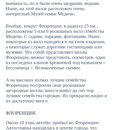
внешность, но и были очень щедрыми людьми.
Ныне, на этой вилле расположен очень
интересный Музей семьи Медичи.
Вообще, вокруг Флоренции, в радиусе 25 км.,
расположены 5 или 6 роскошных вилл семейства
Медичи. С садами, парками, фонтанами. Ныне,
некоторые из вилл находятся в частном владении,
а некоторые служат дорогими гостиницами или
музеями. Что собой представляют виллы
Флоренции, можно представить, посмотрев, один
из последних клипов Брежневой под названием «
Бессонница ». Великолепные съемки.
А на высоких холмах лучшие семейства
Флоренции построили свои роскошные
загородные виллы, коих и живут до сих пор
лучшие семейства горожан. Их прекрасно видно и
их достаточно много.
ФЛОРЕНЦИЯ.
Около 10 утра, автобус прибыл во Флоренцию.
Автостоянка находилась в центре города, что