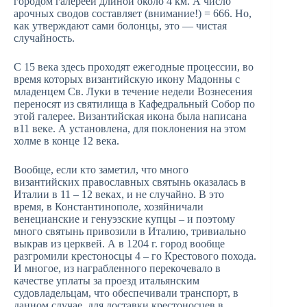
городом галереей длиной около 4 км. А число
арочных сводов составляет (внимание!) = 666. Но,
как утверждают сами болонцы, это — чистая
случайность.
С 15 века здесь проходят ежегодные процессии, во
время которых византийскую икону Мадонны с
младенцем Св. Луки в течение недели Вознесения
переносят из святилища в Кафедральный Собор по
этой галерее. Византийская икона была написана
в11 веке. А установлена, для поклонения на этом
холме в конце 12 века.
Вообще, если кто заметил, что много
византийских православных святынь оказалась в
Италии в 11 – 12 веках, и не случайно. В это
время, в Константинополе, хозяйничали
венецианские и генуэзские купцы – и поэтому
много святынь привозили в Италию, тривиально
выкрав из церквей. А в 1204 г. город вообще
разгромили крестоносцы 4 – го Крестового похода.
И многое, из награбленного перекочевало в
качестве уплаты за проезд итальянским
судовладельцам, что обеспечивали транспорт, в
данном случае, для доставки крестоносцев в