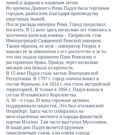
зимой и жарким и влажным летом.
Во времена Древнего Рима Падуя была торговым
городом, разбогатев благодаря производству
шерстяных тканей.
После распада империи Рима. Город продолжал
богатеть. В 11 веке здесь несколько лет томились в
заточении киевская княжна – Евпраксия, став
Императрицей Священной Римской империи.
Таким образом, ее муж – император Генрих 4
наказал ее за обвинения о его распутстве и за то,
что она подала прошение Папе Римскому о
расторжении брака. Правда, через несколько
месяцев она бежала из крепости.
В 15 веке Падуя стала частью Венецианской
Республики. В 1797 г. город сначала вошел в
состав Франции, а в 1814 г. она стала австрийской
территорией. И только в 1866 г. Падуя вошла в
состав Итальянского Королевства.
А 30 – е годы 20 века горожане активно
поддерживали нацистов. Это был итальянский
Нюрнберг. Здесь часто собирались на
многотысячные митинги и парады фашисткой
партии Италии. Там часто выступал Муссолини.
В наши дни Падуя является крупным
транспортным узлом, а на севере города