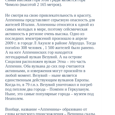
Чимоло (высотой 2 165 метров).
Не смотря на свою привлекательность и красоту,
Аппенины представляют серьезную опасность для
жителей Италии. Аппенины относятся к одной из
самых молодых в мире, поэтому сейсмическая
активность в регионе очень высока. Одно из
последних землетрясений произошло в апреле
2009 г. в городе Л Акуиле в районе Абруццо. Тогда
погибло 308 человек , 1 500 жителей было ранено.
А на юге Аппенинских гор находится
легендарный вулкан Везувий. А на острове
Сицилия расположен вулкан Этна – это часть
Аппенин. Оба вулкана до сих пор считаются
активными, и извержения могут произойти в
любой момент. Везувий – ныне является
единственным действующим вулканов Европы.
Когда-то, в 79 г.н.э. Везувий уничтожил и погреб
под пеплом два города – Помпеи и Геркуланум.
Ныне, это самые популярные города – музеем под
Неаполем.
Вообще, название «Аппенины» образовано от
слова кельтского происхождения – Вершина скалы.