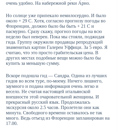
очень удобно. На набережной реки Арно.
Но солнце уже припекало немилосердно. И было
около + 29 С. Хотя, согласно прогнозу погоды во
Флоренции, должно было бы быть + 21 С и
пасмурно. Сразу скажу, прогноз погоды на всю
неделю был неверен. Пока мы стояли, поджидая
гида. Группу окружили продавцы репродукций
знаменитых картин Галереи Уффици. За 5 евро. Я
считаю, что это просто грабительская цена. В
других местах подобные вещи можно было бы
купить за меньшую сумму.
Вскоре подошла гид — Сандра. Одина из лучших
гидов во всем туре, по-моему. Ничего лишнего,
заумного и подана информация очень легко и
весело. Не считая настоящей итальянской
внешности этой очаровательной женщины. И
прекрасный русский язык. Продолжалась
экскурсия около 2.5 часов. Пролетели они как
минута. Свободного времени оставалось не так
много. Ведь отъезд из Флоренции запланирован на
17.00.