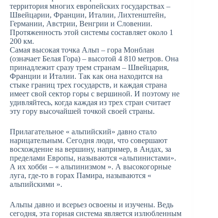
территория многих европейских государствах –
Швейцарии, Франции, Италии, Лихтенштейн,
Германии, Австрии, Венгрии и Словении.
Протяженность этой системы составляет около 1
200 км.
Самая высокая точка Альп – гора Монблан
(означает Белая Гора) – высотой 4 810 метров. Она
принадлежит сразу трем странам – Швейцария,
Франции и Италии. Так как она находится на
стыке границ трех государств, и каждая страна
имеет свой сектор горы с вершиной. И поэтому не
удивляйтесь, когда каждая из трех стран считает
эту гору высочайшей точкой своей страны.
Прилагательное « альпийский» давно стало
нарицательным. Сегодня люди, что совершают
восхождение на вершину, например, в Андах, за
пределами Европы, называются «альпинистами».
А их хобби – « альпинизмом ». А высокогорные
луга, где-то в горах Памира, называются «
альпийскими ».
Альпы давно и всерьез освоены и изучены. Ведь
сегодня, эта горная система является излюбленным