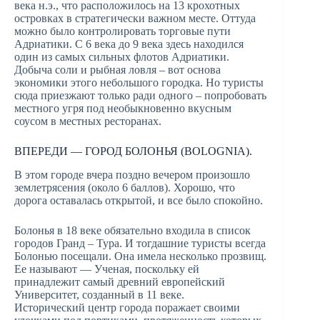
века н.э., что расположилось на 13 крохотных
островках в стратегически важном месте. Оттуда
можно было контролировать торговые пути
Адриатики. С 6 века до 9 века здесь находился
один из самых сильных флотов Адриатики.
Добыча соли и рыбная ловля – вот основа
экономики этого небольшого городка. Но туристы
сюда приезжают только ради одного – попробовать
местного угря под необыкновенно вкусным
соусом в местных ресторанах.
ВПЕРЕДИ — ГОРОД БОЛОНЬЯ (BOLOGNIA).
В этом городе вчера поздно вечером произошло
землетрясения (около 6 баллов). Хорошо, что
дорога оставалась открытой, и все было спокойно.
Болонья в 18 веке обязательно входила в список
городов Гранд – Тура. И тогдашние туристы всегда
Болонью посещали. Она имела несколько прозвищ.
Ее называют — Ученая, поскольку ей
принадлежит самый древний европейский
Университет, созданный в 11 веке.
Исторический центр города поражает своими