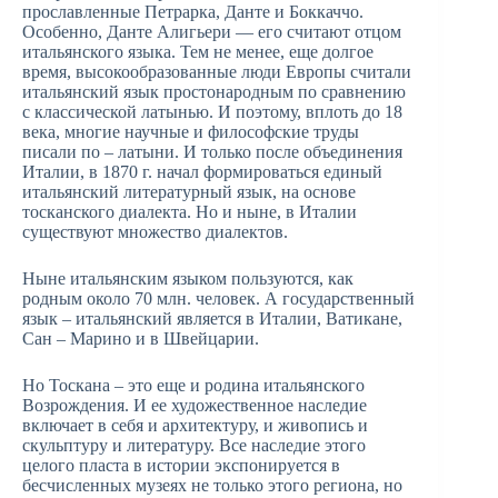
прославленные Петрарка, Данте и Боккаччо.
Особенно, Данте Алигьери — его считают отцом
итальянского языка. Тем не менее, еще долгое
время, высокообразованные люди Европы считали
итальянский язык простонародным по сравнению
с классической латынью. И поэтому, вплоть до 18
века, многие научные и философские труды
писали по – латыни. И только после объединения
Италии, в 1870 г. начал формироваться единый
итальянский литературный язык, на основе
тосканского диалекта. Но и ныне, в Италии
существуют множество диалектов.
Ныне итальянским языком пользуются, как
родным около 70 млн. человек. А государственный
язык – итальянский является в Италии, Ватикане,
Сан – Марино и в Швейцарии.
Но Тоскана – это еще и родина итальянского
Возрождения. И ее художественное наследие
включает в себя и архитектуру, и живопись и
скульптуру и литературу. Все наследие этого
целого пласта в истории экспонируется в
бесчисленных музеях не только этого региона, но