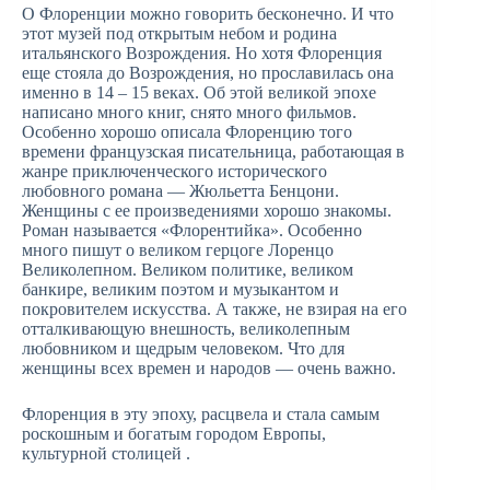
О Флоренции можно говорить бесконечно. И что
этот музей под открытым небом и родина
итальянского Возрождения. Но хотя Флоренция
еще стояла до Возрождения, но прославилась она
именно в 14 – 15 веках. Об этой великой эпохе
написано много книг, снято много фильмов.
Особенно хорошо описала Флоренцию того
времени французская писательница, работающая в
жанре приключенческого исторического
любовного романа — Жюльетта Бенцони.
Женщины с ее произведениями хорошо знакомы.
Роман называется «Флорентийка». Особенно
много пишут о великом герцоге Лоренцо
Великолепном. Великом политике, великом
банкире, великим поэтом и музыкантом и
покровителем искусства. А также, не взирая на его
отталкивающую внешность, великолепным
любовником и щедрым человеком. Что для
женщины всех времен и народов — очень важно.
Флоренция в эту эпоху, расцвела и стала самым
роскошным и богатым городом Европы,
культурной столицей .