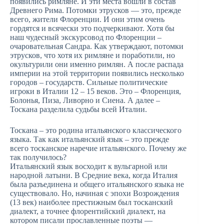
появились римляне. И эти места вошли в состав
Древнего Рима. Потомки этрусков — это, прежде
всего, жители Флоренции. И они этим очень
гордятся и всячески это подчеркивают. Хотя бы
наш чудесный экскурсовод по Флоренции –
очаровательная Сандра. Как утверждают, потомки
этрусков, что хотя их римляне и поработили, но
окультурили они именно римлян. А после распада
империи на этой территории появились несколько
городов – государств. Сильные политические
игроки в Италии 12 – 15 веков. Это – Флоренция,
Болонья, Пиза, Ливорно и Сиена. А далее –
Тоскана разделила судьбы всей Италии.
Тоскана – это родина итальянского классического
языка. Так как итальянский язык – это прежде
всего тосканское наречие итальянского. Почему же
так получилось?
Итальянский язык восходит к вульгарной или
народной латыни. В Средние века, когда Италия
была разъединена и общего итальянского языка не
существовало. Но, начиная с эпохи Возрождения
(13 век) наиболее престижным был тосканский
диалект, а точнее флорентийский диалект, на
котором писали прославленные поэты —