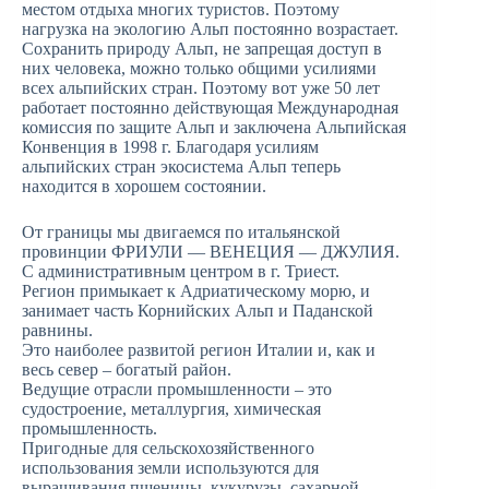
местом отдыха многих туристов. Поэтому
нагрузка на экологию Альп постоянно возрастает.
Сохранить природу Альп, не запрещая доступ в
них человека, можно только общими усилиями
всех альпийских стран. Поэтому вот уже 50 лет
работает постоянно действующая Международная
комиссия по защите Альп и заключена Альпийская
Конвенция в 1998 г. Благодаря усилиям
альпийских стран экосистема Альп теперь
находится в хорошем состоянии.
От границы мы двигаемся по итальянской
провинции ФРИУЛИ — ВЕНЕЦИЯ — ДЖУЛИЯ.
С административным центром в г. Триест.
Регион примыкает к Адриатическому морю, и
занимает часть Корнийских Альп и Паданской
равнины.
Это наиболее развитой регион Италии и, как и
весь север – богатый район.
Ведущие отрасли промышленности – это
судостроение, металлургия, химическая
промышленность.
Пригодные для сельскохозяйственного
использования земли используются для
выращивания пшеницы, кукурузы, сахарной