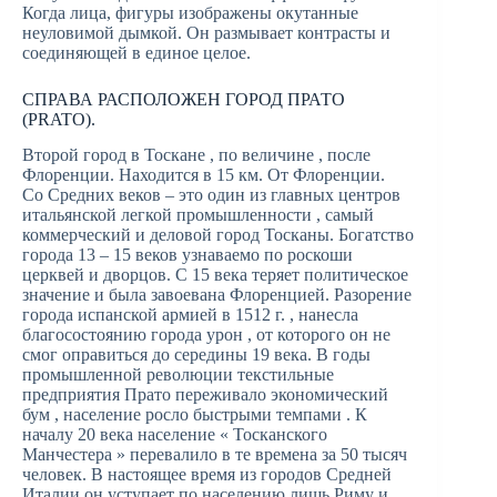
Когда лица, фигуры изображены окутанные
неуловимой дымкой. Он размывает контрасты и
соединяющей в единое целое.
СПРАВА РАСПОЛОЖЕН ГОРОД ПРАТО
(PRATO).
Второй город в Тоскане , по величине , после
Флоренции. Находится в 15 км. От Флоренции.
Со Средних веков – это один из главных центров
итальянской легкой промышленности , самый
коммерческий и деловой город Тосканы. Богатство
города 13 – 15 веков узнаваемо по роскоши
церквей и дворцов. С 15 века теряет политическое
значение и была завоевана Флоренцией. Разорение
города испанской армией в 1512 г. , нанесла
благосостоянию города урон , от которого он не
смог оправиться до середины 19 века. В годы
промышленной революции текстильные
предприятия Прато переживало экономический
бум , население росло быстрыми темпами . К
началу 20 века население « Тосканского
Манчестера » перевалило в те времена за 50 тысяч
человек. В настоящее время из городов Средней
Италии он уступает по населению лишь Риму и