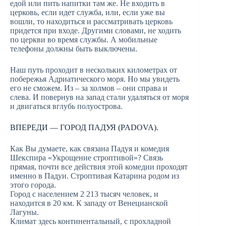
едой или пить напитки там же. Не входить в
церковь, если идет служба, или, если уже вы
вошли, то находиться и рассматривать церковь
придется при входе. Другими словами, не ходить
по церкви во время службы. А мобильные
телефоны должны быть выключены.
Наш путь проходит в нескольких километрах от
побережья Адриатического моря. Но мы увидеть
его не сможем. Из – за холмов – они справа и
слева. И повернув на запад стали удаляться от моря
и двигаться вглубь полуострова.
ВПЕРЕДИ — ГОРОД ПАДУЯ (PADOVA).
Как Вы думаете, как связана Падуя и комедия
Шекспира «Укрощение строптивой»? Связь
прямая, почти все действия этой комедии проходят
именно в Падуи. Строптивая Катарина родом из
этого города.
Город с населением 2 213 тысяч человек, и
находится в 20 км. К западу от Венецианской
Лагуны.
Климат здесь континентальный, с прохладной