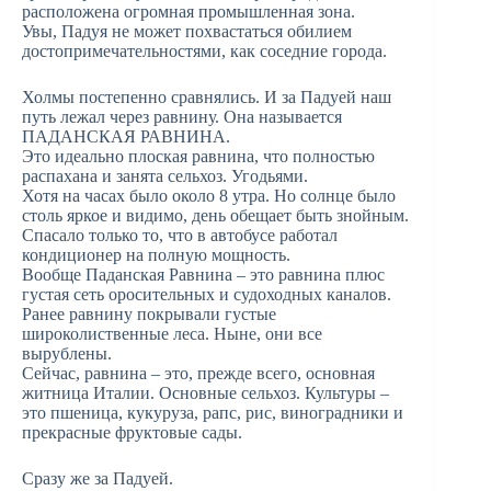
расположена огромная промышленная зона.
Увы, Падуя не может похвастаться обилием
достопримечательностями, как соседние города.
Холмы постепенно сравнялись. И за Падуей наш
путь лежал через равнину. Она называется
ПАДАНСКАЯ РАВНИНА.
Это идеально плоская равнина, что полностью
распахана и занята сельхоз. Угодьями.
Хотя на часах было около 8 утра. Но солнце было
столь яркое и видимо, день обещает быть знойным.
Спасало только то, что в автобусе работал
кондиционер на полную мощность.
Вообще Паданская Равнина – это равнина плюс
густая сеть оросительных и судоходных каналов.
Ранее равнину покрывали густые
широколиственные леса. Ныне, они все
вырублены.
Сейчас, равнина – это, прежде всего, основная
житница Италии. Основные сельхоз. Культуры –
это пшеница, кукуруза, рапс, рис, виноградники и
прекрасные фруктовые сады.
Сразу же за Падуей.