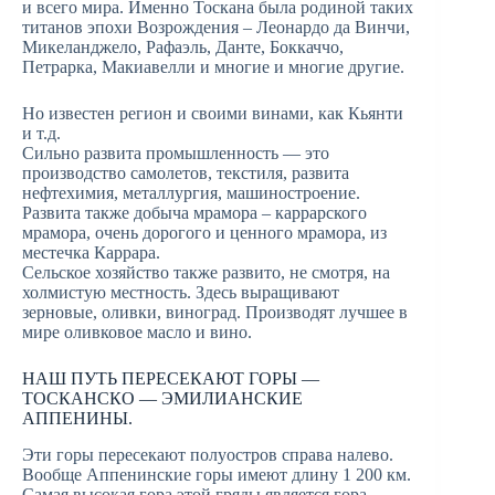
и всего мира. Именно Тоскана была родиной таких
титанов эпохи Возрождения – Леонардо да Винчи,
Микеланджело, Рафаэль, Данте, Боккаччо,
Петрарка, Макиавелли и многие и многие другие.
Но известен регион и своими винами, как Кьянти
и т.д.
Сильно развита промышленность — это
производство самолетов, текстиля, развита
нефтехимия, металлургия, машиностроение.
Развита также добыча мрамора – каррарского
мрамора, очень дорогого и ценного мрамора, из
местечка Каррара.
Сельское хозяйство также развито, не смотря, на
холмистую местность. Здесь выращивают
зерновые, оливки, виноград. Производят лучшее в
мире оливковое масло и вино.
НАШ ПУТЬ ПЕРЕСЕКАЮТ ГОРЫ —
ТОСКАНСКО — ЭМИЛИАНСКИЕ
АППЕНИНЫ.
Эти горы пересекают полуостров справа налево.
Вообще Аппенинские горы имеют длину 1 200 км.
Самая высокая гора этой гряды является гора