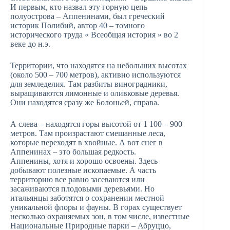
И первым, кто назвал эту горную цепь
полуострова – Аппенинами, был греческий
историк Полибий, автор 40 – томного
исторического труда « Всеобщая история » во 2
веке до н.э.
Территории, что находятся на небольших высотах
(около 500 – 700 метров), активно используются
для земледелия. Там разбиты виноградники,
выращиваются лимонные и оливковые деревья.
Они находятся сразу же Болоньей, справа.
А слева – находятся горы высотой от 1 100 – 900
метров. Там произрастают смешанные леса,
которые переходят в хвойные. А вот снег в
Аппенинах – это большая редкость.
Аппенины, хотя и хорошо освоены. Здесь
добывают полезные ископаемые. А часть
территорию все равно засеваются или
засаживаются плодовыми деревьями. Но
итальянцы заботятся о сохранении местной
уникальной флоры и фауны. В горах существует
несколько охраняемых зон, в том числе, известные
Национальные Природные парки – Абруццо,