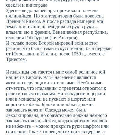
свеклы и винограда.
Здесь еще до нашей эры проживали племена
иллирийцев. Но эта территория была покорена
Древним Римом. А после распада империи эта
земля постоянно переходила из рук в руки –
владели ею и франки, Венецианская республика,
империя Габсбургов (т.е. Австрия).
И только после Второй мировой войны этот
регион, что был создан искусственно, был передан
от Югославии к Италии, после 1959 г., вместе с
Триестом.
Итальянцы считаются ныне самой религиозной
нацией в Европе. 97 % населения являются
активно верующими католиками. Необходимо
отметить, что итальянцы с трепетом относятся к
религиозным святыням. На экскурсии в церкви
или в монастыри не пускают в шортах или
коротких юбках. Брюки или юбки должны
закрывать колени. Одежда может быть
декольтирована, но обязательно должна немного
закрывать плечи. Летом, когда коротких рукавов
не избежать – можно прикрыть руки шарфом или
свитером. Также запрещено входить в церковь с