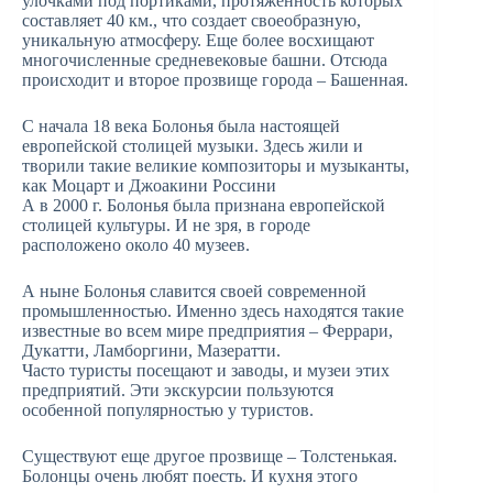
улочками под портиками, протяженность которых
составляет 40 км., что создает своеобразную,
уникальную атмосферу. Еще более восхищают
многочисленные средневековые башни. Отсюда
происходит и второе прозвище города – Башенная.
С начала 18 века Болонья была настоящей
европейской столицей музыки. Здесь жили и
творили такие великие композиторы и музыканты,
как Моцарт и Джоакини Россини
А в 2000 г. Болонья была признана европейской
столицей культуры. И не зря, в городе
расположено около 40 музеев.
А ныне Болонья славится своей современной
промышленностью. Именно здесь находятся такие
известные во всем мире предприятия – Феррари,
Дукатти, Ламборгини, Мазератти.
Часто туристы посещают и заводы, и музеи этих
предприятий. Эти экскурсии пользуются
особенной популярностью у туристов.
Существуют еще другое прозвище – Толстенькая.
Болонцы очень любят поесть. И кухня этого