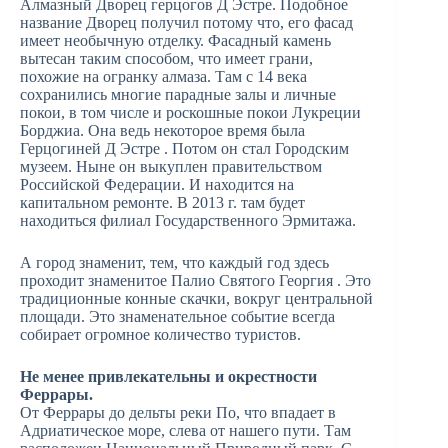
Алмазный Дворец герцогов Д Эстре. Подобное
название Дворец получил потому что, его фасад
имеет необычную отделку. Фасадный камень
вытесан таким способом, что имеет грани,
похожие на огранку алмаза. Там с 14 века
сохранились многие парадные залы и личные
покои, в том числе и роскошные покои Лукреции
Борджиа. Она ведь некоторое время была
Герцогиней Д Эстре . Потом он стал Городским
музеем. Ныне он выкуплен правительством
Российской Федерации. И находится на
капитальном ремонте. В 2013 г. там будет
находиться филиал Государственного Эрмитажа.
А город знаменит, тем, что каждый год здесь
проходит знаменитое Палио Святого Георгия . Это
традиционные конные скачки, вокруг центральной
площади. Это знаменательное событие всегда
собирает огромное количество туристов.
Не менее привлекательны и окрестности
Феррары.
От Феррары до дельты реки По, что впадает в
Адриатическое море, слева от нашего пути. Там