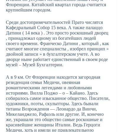
Флоренции. Китайский квартал города считается
крупнейшим городом.
Среди достопримечательностей Прато числятся
Кафедральный Собор 15 века. А также палаццо
Датини ( 14 века ) . Это просто роскошный дворец
, принадлежал одному из богатейших людей
своего времени. Франческо Датини , который , как
считают многие специалисты , изобрел принцип «
двойной записи » в бухгалтерском учете. А во
дворце ныне работает единственный в своем роде
музей – Музей Бухгалтерии.
А в 9 км. От Флоренции находится загородная
резиденция семьи Медичи, овеянная
романтическими легендами и любовными
историями. Вилла Поджо – о – Кайано. Здесь
собиралось самое изысканное общество. Писатели,
художники, поэты, скульпторы. Здесь бывали
титаны Возрождения — Леонардо да Винчи,
Микеланджело, Рафаэль или другие. И, конечно
же, украшали это общество самые роскошные и
красивейшие женщины Италии. Ведь Герцоги
Медичи, хоть и имели не привлекательную