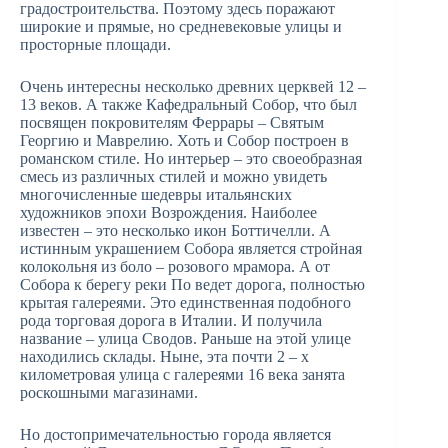
градостроительства. Поэтому здесь поражают
широкие и прямые, но средневековые улицы и
просторные площади.
Очень интересны несколько древних церквей 12 –
13 веков. А также Кафедральный Собор, что был
посвящен покровителям Феррары – Святым
Георгию и Маврелию. Хоть и Собор построен в
романском стиле. Но интерьер – это своеобразная
смесь из различных стилей и можно увидеть
многочисленные шедевры итальянских
художников эпохи Возрождения. Наиболее
известен – это несколько икон Боттичелли. А
истинным украшением Собора является стройная
колокольня из боло – розового мрамора. А от
Собора к берегу реки По ведет дорога, полностью
крытая галереями. Это единственная подобного
рода торговая дорога в Италии. И получила
название – улица Сводов. Раньше на этой улице
находились склады. Ныне, эта почти 2 – х
километровая улица с галереями 16 века занята
роскошными магазинами.
Но достопримечательностью города является