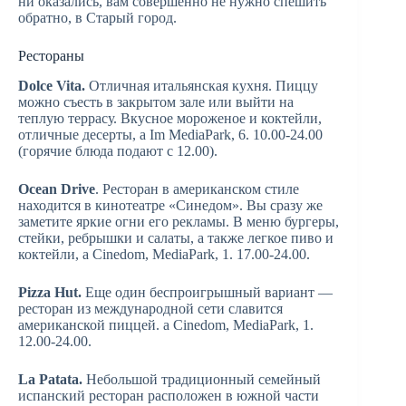
ни оказались, вам совершенно не нужно спешить
обратно, в Старый город.
Рестораны
Dolce Vita.
Отличная итальянская кухня. Пиццу
можно съесть в закрытом зале или выйти на
теплую террасу. Вкусное мороженое и коктейли,
отличные десерты, а Im MediaPark, 6. 10.00-24.00
(горячие блюда подают с 12.00).
Ocean Drive
. Ресторан в американском стиле
находится в кинотеатре «Синедом». Вы сразу же
заметите яркие огни его рекламы. В меню бургеры,
стейки, ребрышки и салаты, а также легкое пиво и
коктейли, а Cinedom, MediaPark, 1. 17.00-24.00.
Pizza Hut.
Еще один беспроигрышный вариант —
ресторан из международной сети славится
американской пиццей. а Cinedom, MediaPark, 1.
12.00-24.00.
La Patata.
Небольшой традиционный семейный
испанский ресторан расположен в южной части