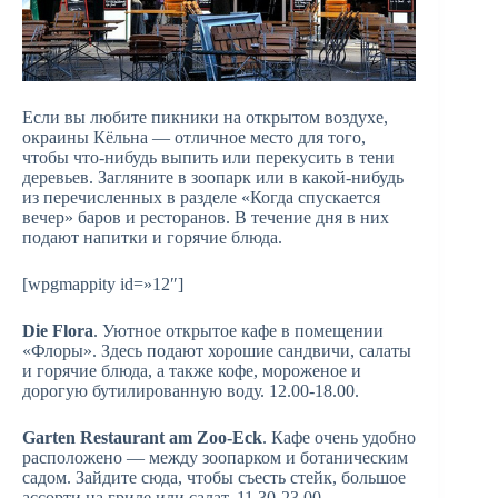
Если вы любите пикники на открытом воздухе,
окраины Кёльна — отличное место для того,
чтобы что-нибудь выпить или перекусить в тени
деревьев. Загляните в зоопарк или в какой-нибудь
из перечисленных в разделе «Когда спускается
вечер» баров и ресторанов. В течение дня в них
подают напитки и горячие блюда.
[wpgmappity id=»12″]
Die Flora
. Уютное открытое кафе в помещении
«Флоры». Здесь подают хорошие сандвичи, салаты
и горячие блюда, а также кофе, мороженое и
дорогую бутилированную воду. 12.00-18.00.
Garten Restaurant am Zoo-Eck
. Кафе очень удобно
расположено — между зоопарком и ботаническим
садом. Зайдите сюда, чтобы съесть стейк, большое
ассорти на гриле или салат. 11.30-23.00.