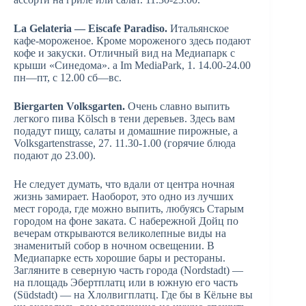
La Gelateria — Eiscafe Paradiso.
Итальянское
кафе-мороженое. Кроме мороженого здесь подают
кофе и закуски. Отличный вид на Медиапарк с
крыши «Синедома». а Im MediaPark, 1. 14.00-24.00
пн—пт, с 12.00 сб—вс.
Biergarten Volksgarten.
Очень славно выпить
легкого пива Kölsch в тени деревьев. Здесь вам
подадут пищу, салаты и домашние пирожные, а
Volksgartenstrasse, 27. 11.30-1.00 (горячие блюда
подают до 23.00).
Не следует думать, что вдали от центра ночная
жизнь замирает. Наоборот, это одно из лучших
мест города, где можно выпить, любуясь Старым
городом на фоне заката. С набережной Дойц по
вечерам открываются великолепные виды на
знаменитый собор в ночном освещении. В
Медиапарке есть хорошие бары и рестораны.
Загляните в северную часть города (Nordstadt) —
на площадь Эбертплатц или в южную его часть
(Südstadt) — на Хлолвигплатц. Где бы в Кёльне вы