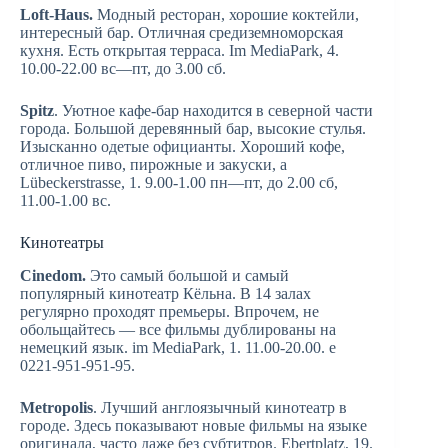
Loft-Haus.
Модный ресторан, хорошие коктейли,
интересный бар. Отличная средиземноморская
кухня. Есть открытая терраса. Im MediaPark, 4.
10.00-22.00 вс—пт, до 3.00 сб.
Spitz
. Уютное кафе-бар находится в северной части
города. Большой деревянный бар, высокие стулья.
Изысканно одетые официанты. Хороший кофе,
отличное пиво, пирожные и закуски, а
Lübeckerstrasse, 1. 9.00-1.00 пн—пт, до 2.00 сб,
11.00-1.00 вс.
Кинотеатры
Cinedom.
Это самый большой и самый
популярный кинотеатр Кёльна. В 14 залах
регулярно проходят премьеры. Впрочем, не
обольщайтесь — все фильмы дублированы на
немецкий язык. im MediaPark, 1. 11.00-20.00. е
0221-951-951-95.
Metropolis
. Лучший англоязычный кинотеатр в
городе. Здесь показывают новые фильмы на языке
оригинала, часто даже без субтитров. Ebertplatz, 19.