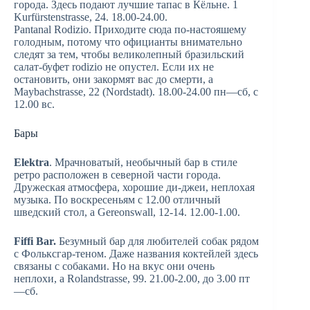
города. Здесь подают лучшие тапас в Кёльне. 1
Kurfürstenstrasse, 24. 18.00-24.00.
Pantanal Rodizio. Приходите сюда по-настояшему
голодным, потому что официанты внимательно
следят за тем, чтобы великолепный бразильский
салат-буфет rodizio не опустел. Если их не
остановить, они закормят вас до смерти, а
Maybachstrasse, 22 (Nordstadt). 18.00-24.00 пн—сб, с
12.00 вс.
Бары
Elektra
. Мрачноватый, необычный бар в стиле
ретро расположен в северной части города.
Дружеская атмосфера, хорошие ди-джеи, неплохая
музыка. По воскресеньям с 12.00 отличный
шведский стол, а Gereonswall, 12-14. 12.00-1.00.
Fiffi Bar.
Безумный бар для любителей собак рядом
с Фольксгар-теном. Даже названия коктейлей здесь
связаны с собаками. Но на вкус они очень
неплохи, а Rolandstrasse, 99. 21.00-2.00, до 3.00 пт
—сб.