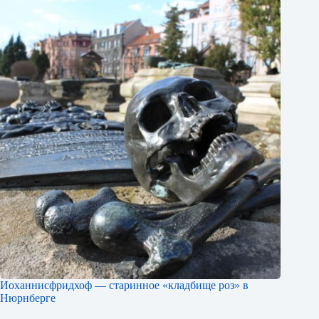
Иоханнисфридхоф — старинное «кладбище роз» в
Нюрнберге