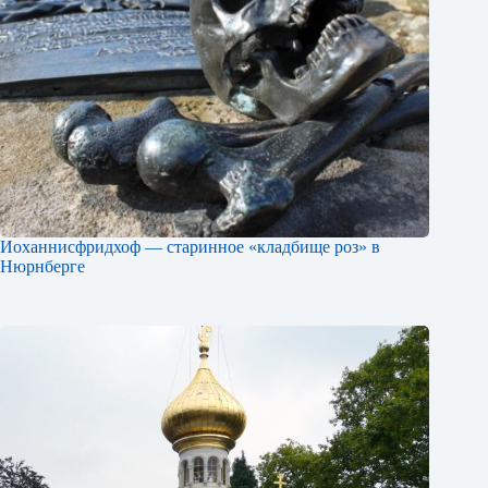
Иоханнисфридхоф — старинное «кладбище роз» в
Нюрнберге