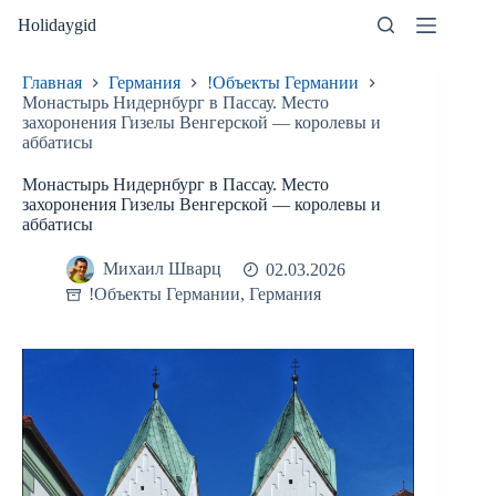
Перейти
Holidaygid
к
сути
Главная
Германия
!Объекты Германии
Монастырь Нидернбург в Пассау. Место
захоронения Гизелы Венгерской — королевы и
аббатисы
Монастырь Нидернбург в Пассау. Место
захоронения Гизелы Венгерской — королевы и
аббатисы
Михаил Шварц
02.03.2026
!Объекты Германии
,
Германия