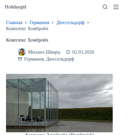
Перейти
Holidaygid
к
сути
Главная
Германия
Дюссельдорф
Комплекс Хомбройх
Комплекс Хомбройх
Михаил Шварц
02.03.2026
Германия
,
Дюссельдорф
Комплекс Хомбройх (Hombroich)