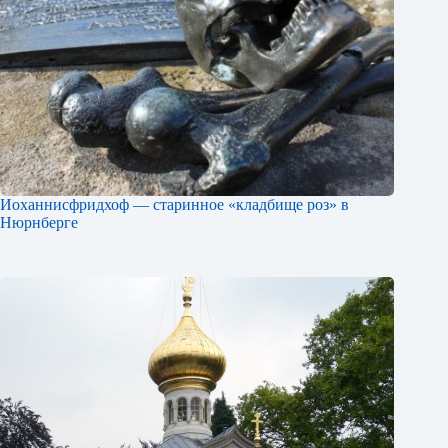
Иоханнисфридхоф — старинное «кладбище роз» в
Нюрнберге