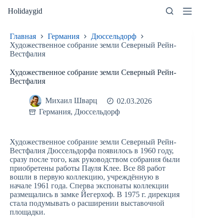
Перейти
Holidaygid
к
сути
Главная
Германия
Дюссельдорф
Художественное собрание земли Северный Рейн-
Вестфалия
Художественное собрание земли Северный Рейн-
Вестфалия
Михаил Шварц
02.03.2026
Германия
,
Дюссельдорф
Художественное собрание земли Северный Рейн-
Вестфалия Дюссельдорфа появилось в 1960 году,
сразу после того, как руководством собрания были
приобретены работы Пауля Клее. Все 88 работ
вошли в первую коллекцию, учреждённую в
начале 1961 года. Сперва экспонаты коллекции
размещались в замке Йегерхоф. В 1975 г. дирекция
стала подумывать о расширении выставочной
площадки.