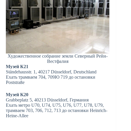
Художественное собрание земли Северный Рейн-
Вестфалия
Музей К21
Ständehausstr. 1, 40217 Düsseldorf, Deutschland
Ехать трамваем 704, 709Ю 719 до остановки
Poststraße
Музей K20
Grabbeplatz 5, 40213 Düsseldorf, Германия
Ехать метро U70, U74, U75, U76, U77, U78, U79,
трамваем 703, 706, 712, 713 до остановки Heinrich-
Heine-Allee‎