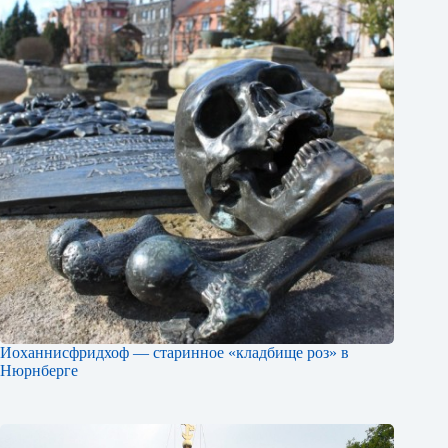
Иоханнисфридхоф — старинное «кладбище роз» в
Нюрнберге