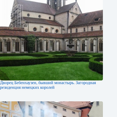
Дворец Бебенхаузен, бывший монастырь. Загородная
резиденция немецких королей