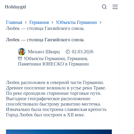
Перейти
Holidaygid
к
сути
Главная
Германия
!Объекты Германии
Любек — столица Ганзийского союза.
Любек — столица Ганзийского союза.
Михаил Шварц
02.03.2026
!Объекты Германии
,
Германия
,
Памятники ЮНЕСКО в Германии
Любек расположен в северной части Германии.
Древнее поселение возникло в устье реки Траве.
По реке проходили старинные торговые пути.
Выгодное географическое расположение
способствовало быстрому развитию местечка.
Изначально была построена славянская крепость
Город Любек был построен в XII веке.