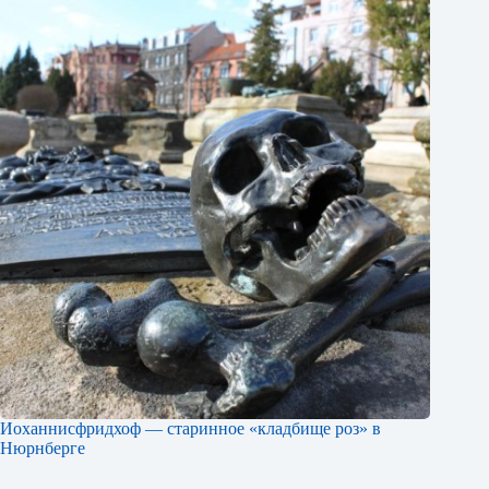
Иоханнисфридхоф — старинное «кладбище роз» в
Нюрнберге