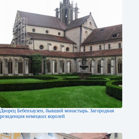
Дворец Бебенхаузен, бывший монастырь. Загородная
резиденция немецких королей