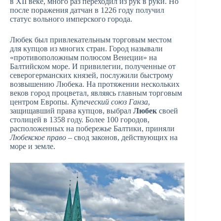
в XII веке, много раз переходил из рук в руки. Но
после поражения датчан в 1226 году получил
статус вольного имперского города.
Любек был привлекательным торговым местом
для купцов из многих стран. Город называли
«противоположным полюсом Венеции» на
Балтийском море. И привилегии, полученные от
северогерманских князей, послужили быстрому
возвышению Любека. На протяжении нескольких
веков город процветал, являясь главным торговым
центром Европы.
Купеческий союз Ганза
,
защищавший права купцов, выбрал
Любек
своей
столицей в 1358 году. Более 100 городов,
расположенных на побережье Балтики, приняли
Любекское право
– свод законов, действующих на
море и земле.