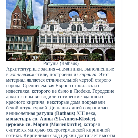
Ратуша (Rathaus)
Архитектурные здания –памятники, выполненные
в
готическом
стиле, построены из
кирпича
. Этот
материал является отличительной чертой старого
города. Средневековая Европа строилась из
известняка, которого не было в Любеке. Городские
архитекторы возводили готические здания из
красного кирпича, некоторые дома покрывали
белой штукатуркой. До наших дней сохранилась
великолепная
ратуша (Rathaus)
XIII века,
монастырь св. Анны (St.-Annen-Kloster),
церковь св. Марии (Marienkirche)
, которая
считается матерью северогерманской кирпичной
готики. Кирпичный свод церкви достигает высоты