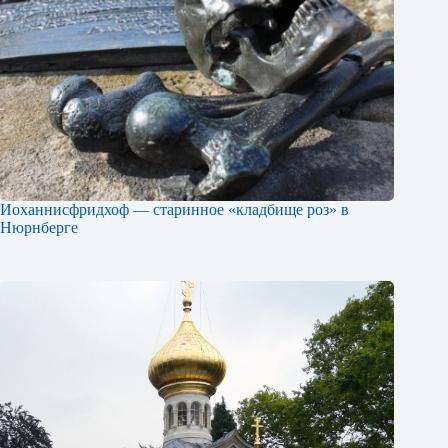
Иоханнисфридхоф — старинное «кладбище роз» в
Нюрнберге