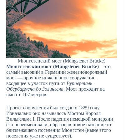
Мюнгстенский мост (Müngstener Brücke)
Мюнгстенский мост (Müngstener Brücke)
– это
самый высокий в Германии железнодорожный
мост — арочное инженерное сооружение,
входящее в участок пути от
Вупперталь-
Обербармена до Золингена
. Мост проходит на
высоте 107 метров.
Проект сооружения был создан в 1889 году.
Изначально оно называлось Мостом Короля
Вильгельма I. После падения немецкой монархии
его переименовали, образовав новое название от
близлежащего поселения Мюнгстен (ныне этого
поселения уже не существует).