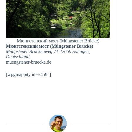
Мюнгстенский мост (Müngstener Brücke)
Мюнгстенский мост (Müngstener Brücke)
Müngstener Brückenweg 71 42659 Solingen,
Deutschland
muengstener-bruecke.de‎
[wpgmappity id=»459″]