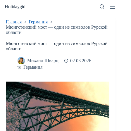
Перейти
Holidaygid
к
сути
Главная
Германия
Мюнгстенский мост — один из символов Рурской
области
Мюнгстенский мост — один из символов Рурской
области
Михаил Шварц
02.03.2026
Германия