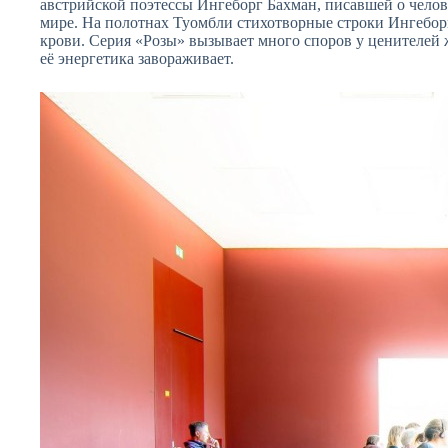
австрийской поэтессы Ингеборг Бахман, писавшей о чело
мире. На полотнах Туомбли стихотворные строки Ингебор
крови. Серия «Розы» вызывает много споров у ценителей 
её энергетика завораживает.