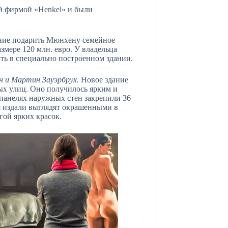
й фирмой «Henkel» и были
ение подарить Мюнхену семейное
змере 120 млн. евро. У владельца
ить в специально построенном здании.
 и Мартин Зауэрбрух
. Новое здание
ых улиц. Оно получилось ярким и
 панелях наружных стен закрепили 36
я издали выглядят окрашенными в
гой ярких красок.