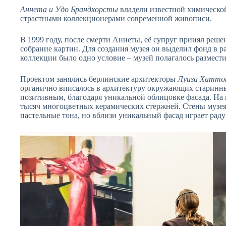
Аннета и Удо Брандхорсты
владели известной химическо
страстными коллекционерами современной живописи.
В 1999 году, после смерти Аннеты, её супруг принял реш
собрание картин. Для создания музея он выделил фонд в ра
коллекции было одно условие – музей полагалось размест
Проектом занялись берлинские архитекторы
Луиза Хаттон
органично вписалось в архитектуру окружающих старинн
позитивным, благодаря уникальной облицовке фасада. На
тысяч многоцветных керамических стержней. Стены музе
пастельные тона, но вблизи уникальный фасад играет раду