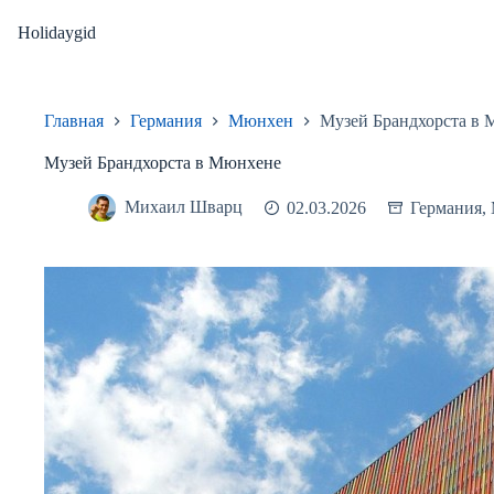
Перейти
к
Holidaygid
сути
Главная
Германия
Мюнхен
Музей Брандхорста в
Музей Брандхорста в Мюнхене
Михаил Шварц
02.03.2026
Германия
,