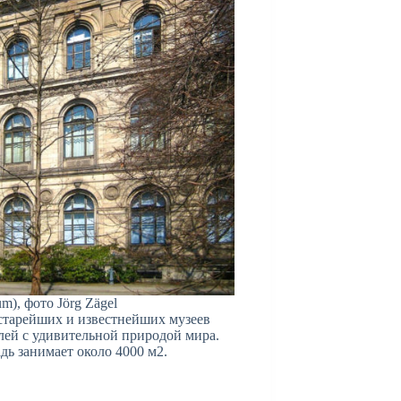
, фото Jörg Zägel
старейших и известнейших музеев
лей с удивительной природой мира.
адь занимает около 4000 м2.