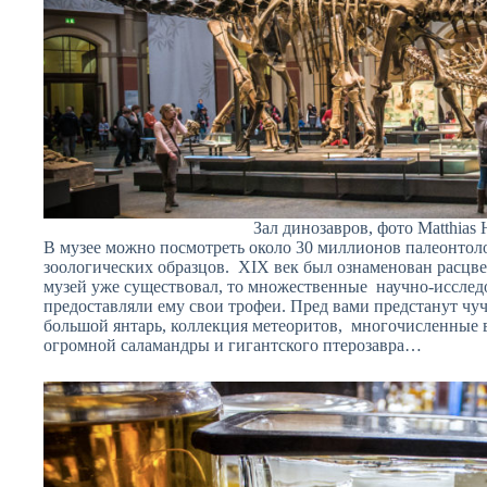
Зал динозавров, фото Matthias H
В музее можно посмотреть около 30 миллионов палеонтол
зоологических образцов. XIX век был ознаменован расцве
музей уже существовал, то множественные научно-исслед
предоставляли ему свои трофеи. Пред вами предстанут ч
большой янтарь, коллекция метеоритов, многочисленные 
огромной саламандры и гигантского птерозавра…