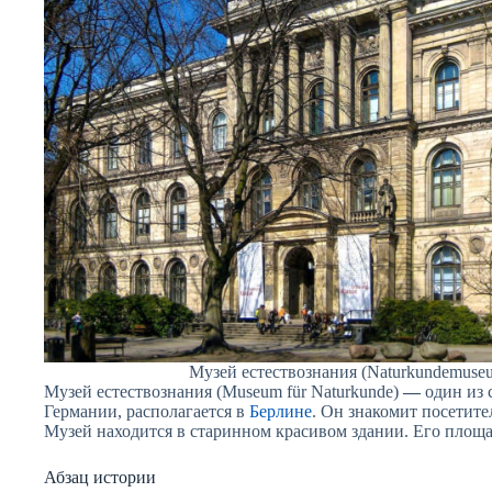
Музей естествознания (Naturkundemuseum)
Музей естествознания (Museum für Naturkunde)
—
один из 
Германии, располагается в
Берлине
. Он знакомит посетите
Музей находится в старинном красивом здании. Его площ
Абзац истории