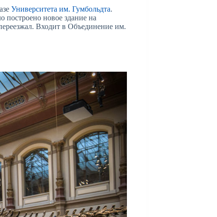
базе
Университета им. Гумбольдта
.
ло построено новое здание на
 переезжал. Входит в Объединение им.