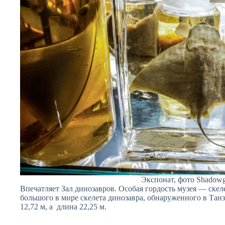
Экспонат, фото Shadowg
Впечатляет Зал динозавров. Особая гордость музея — ске
большого в мире скелета динозавра, обнаруженного в Танз
12,72 м, а длина 22,25 м.