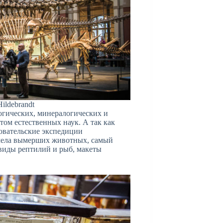
ildebrandt
огических, минералогических и
том естественных наук. А так как
овательские экспедиции
учела вымерших животных, самый
виды рептилий и рыб, макеты