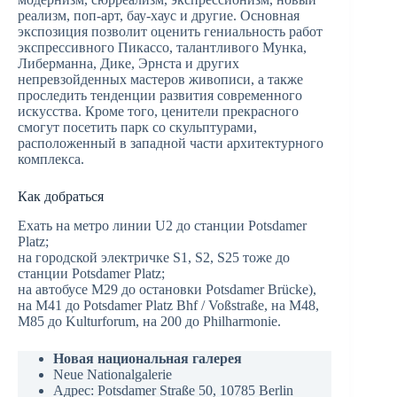
реализм, поп-арт, бау-хаус и другие. Основная
экспозиция позволит оценить гениальность работ
экспрессивного Пикассо, талантливого Мунка,
Либерманна, Дике, Эрнста и других
непревзойденных мастеров живописи, а также
проследить тенденции развития современного
искусства. Кроме того, ценители прекрасного
смогут посетить парк со скульптурами,
расположенный в западной части архитектурного
комплекса.
Как добраться
Ехать на метро линии U2 до станции Potsdamer
Platz;
на городской электричке S1, S2, S25 тоже до
станции Potsdamer Platz;
на автобусе M29 до остановки Potsdamer Brücke),
на M41 до Potsdamer Platz Bhf / Voßstraße, на M48,
M85 до Kulturforum, на 200 до Philharmonie.
Новая национальная галерея
Neue Nationalgalerie
Адрес: Potsdamer Straße 50, 10785 Berlin