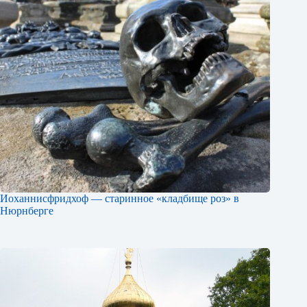
Иоханнисфридхоф — старинное «кладбище роз» в
Нюрнберге