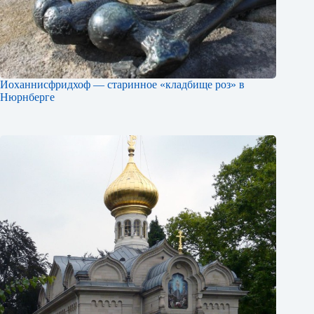
Иоханнисфридхоф — старинное «кладбище роз» в
Нюрнберге