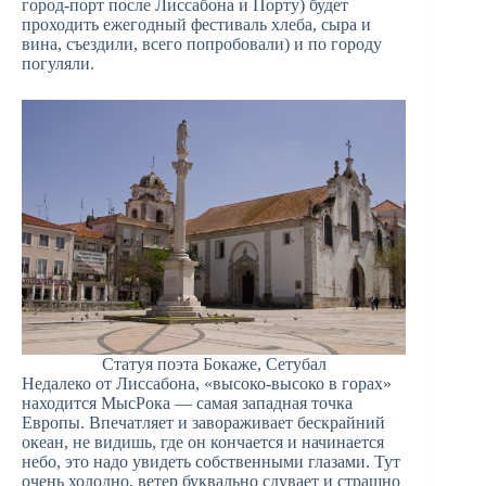
город-порт после Лиссабона и Порту) будет
проходить ежегодный фестиваль хлеба, сыра и
вина, съездили, всего попробовали) и по городу
погуляли.
Статуя поэта Бокаже, Сетубал
Недалеко от Лиссабона, «высоко-высоко в горах»
находится МысРока — самая западная точка
Европы. Впечатляет и завораживает бескрайний
океан, не видишь, где он кончается и начинается
небо, это надо увидеть собственными глазами. Тут
очень холодно, ветер буквально сдувает и страшно