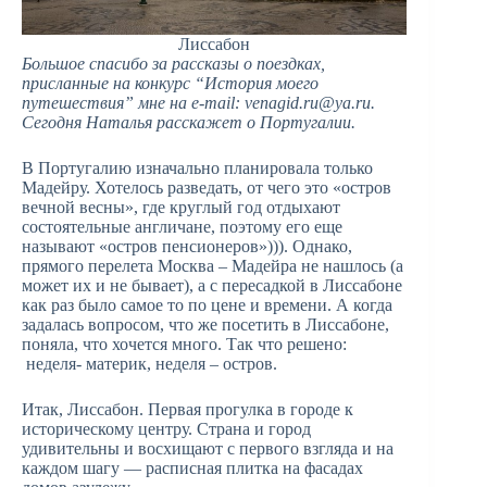
Лиссабон
Большое спасибо за рассказы о поездках,
присланные на конкурс “История моего
путешествия” мне на e-mail:
venagid.ru@ya.ru
.
Сегодня Наталья расскажет о Португалии.
В Португалию изначально планировала только
Мадейру. Хотелось разведать, от чего это «остров
вечной весны», где круглый год отдыхают
состоятельные англичане, поэтому его еще
называют «остров пенсионеров»))). Однако,
прямого перелета Москва – Мадейра не нашлось (а
может их и не бывает), а с пересадкой в Лиссабоне
как раз было самое то по цене и времени. А когда
задалась вопросом, что же посетить в Лиссабоне,
поняла, что хочется много. Так что решено:
неделя- материк, неделя – остров.
Итак, Лиссабон. Первая прогулка в городе к
историческому центру. Страна и город
удивительны и восхищают с первого взгляда и на
каждом шагу — расписная плитка на фасадах