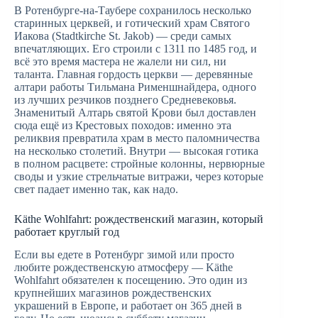
В Ротенбурге-на-Таубере сохранилось несколько
старинных церквей, и готический храм Святого
Иакова (Stadtkirche St. Jakob) — среди самых
впечатляющих. Его строили с 1311 по 1485 год, и
всё это время мастера не жалели ни сил, ни
таланта. Главная гордость церкви — деревянные
алтари работы Тильмана Рименшнайдера, одного
из лучших резчиков позднего Средневековья.
Знаменитый Алтарь святой Крови был доставлен
сюда ещё из Крестовых походов: именно эта
реликвия превратила храм в место паломничества
на несколько столетий. Внутри — высокая готика
в полном расцвете: стройные колонны, нервюрные
своды и узкие стрельчатые витражи, через которые
свет падает именно так, как надо.
Käthe Wohlfahrt: рождественский магазин, который
работает круглый год
Если вы едете в Ротенбург зимой или просто
любите рождественскую атмосферу — Käthe
Wohlfahrt обязателен к посещению. Это один из
крупнейших магазинов рождественских
украшений в Европе, и работает он 365 дней в