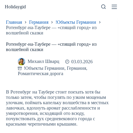
Перейти
Holidaygid
к
сути
Главная
Германия
!Объекты Германии
Ротенбург-на-Таубере — «спящий город» из
волшебной сказки
Ротенбург-на-Таубере — «спящий город» из
волшебной сказки
Михаил Шварц
03.03.2026
!Объекты Германии
,
Германия
,
Романтическая дорога
В Ротенбург на Таубере стоит поехать хотя бы
только затем, чтобы погулять по узким мощеным
улочкам, поймать капельку волшебства в местных
лавочках, вдохнуть аромат расслабленности и
умиротворения, исходящий ото всюду,
почувствовать дух средневекового города с
красными черепичными крышами.