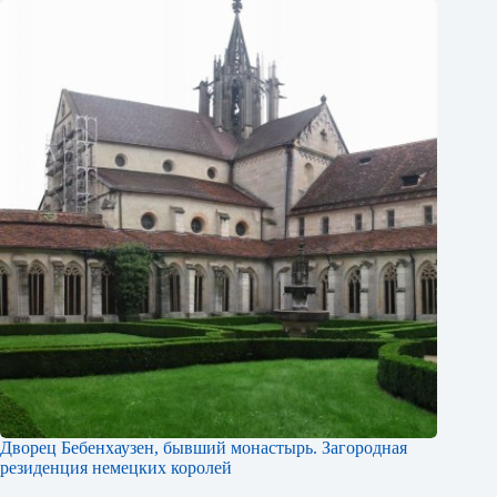
Дворец Бебенхаузен, бывший монастырь. Загородная
резиденция немецких королей