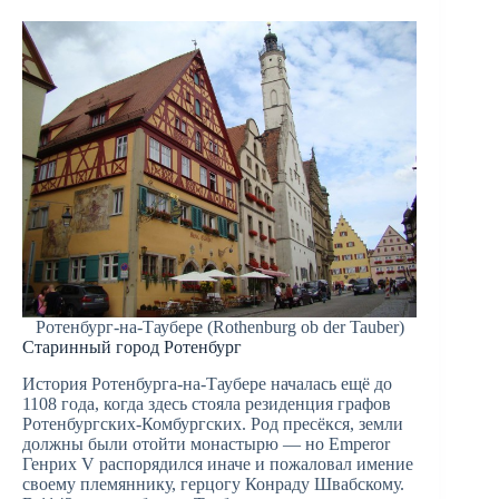
Ротенбург-на-Таубере (Rothenburg ob der Tauber)
Старинный город Ротенбург
История Ротенбурга-на-Таубере началась ещё до
1108 года, когда здесь стояла резиденция графов
Ротенбургских-Комбургских. Род пресёкся, земли
должны были отойти монастырю — но Emperor
Генрих V распорядился иначе и пожаловал имение
своему племяннику, герцогу Конраду Швабскому.