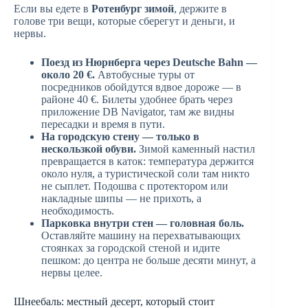
Если вы едете в
Ротенбург зимой
, держите в
голове три вещи, которые сберегут и деньги, и
нервы.
Поезд из Нюрнберга через Deutsche Bahn —
около 20 €.
Автобусные туры от
посредников обойдутся вдвое дороже — в
районе 40 €. Билеты удобнее брать через
приложение DB Navigator, там же видны
пересадки и время в пути.
На городскую стену — только в
нескользкой обуви.
Зимой каменный настил
превращается в каток: температура держится
около нуля, а туристической соли там никто
не сыплет. Подошва с протектором или
накладные шипы — не прихоть, а
необходимость.
Парковка внутри стен — головная боль.
Оставляйте машину на перехватывающих
стоянках за городской стеной и идите
пешком: до центра не больше десяти минут, а
нервы целее.
Шнеебаль: местный десерт, который стоит