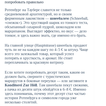
попробовать правильно
Ротенбург на Таубере славится не только
средневековой архитектурой, но и своим
фирменным лакомством —
шнеебалем
(Schneeball,
«снежок»). Это хрустящий шарик из тонкого теста,
обсыпанный сахарной пудрой, шоколадом или
марципаном. Выглядит эффектно, но вкус — дело
тонкое, и здесь важно знать, где именно его брать.
На главной улице (Hauptstrasse) шнеебаль продают
чуть ли не на каждом шагу по 4–5 € за штуку. Чаще
всего это залежалый товар, который успел
потерять и хрусткость, и аромат. Не стоит
переплачивать за красивую витрину.
Если хотите попробовать десерт таким, каким он
должен быть, сверните с туристических
маршрутов в боковые переулки — или загляните в
Konditorei Zur Höll
. Там шнеебали пекут свежими,
а пачка из десяти штук обойдётся в 6–8 €. Именно
здесь понимаешь, почему этот десерт стал частью
истории Ротенбурга и символом города уже
несколько столетий.