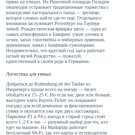
прямо на улицах. На Рыночной площади Гильдия
овцеводов устраивает традиционные торжества с
конкурсами пасторального танца — зрелище,
которое сложно найти где-то ещё. Отдельного
внимания заслуживает Ротенбург-на-Таубере
зимой. Рождественская ярмарка здесь — одна из
самых атмосферных в Баварии: узкие улочки в
огнях, запах глинтвейна и имбирных пряников,
деревянные лавки с handmade-сувенирами.
Неудивительно, что круглый год здесь работает
целый музей Рождества — пожалуй,
единственный в своём роде в Германии.
Логистика для умных
Добраться до Rothenburg ob der Tauber из
Нюрнберга проще всего на поезде — билет
обойдётся в 15–25 €. Но если вас двое или больше,
выгоднее взять Bayern-Ticket: он покрывает
поездку для всей компании за фиксированную
сумму и окупается уже при двух пассажирах.
Парковки P1 и P4 у въезда в старый город стоят
всего 1–2 € в час — разумный выбор для тех, кто
едет на машине. На Marktplatz работает
бесплатный Wi-Fi, так что карты и путеводители