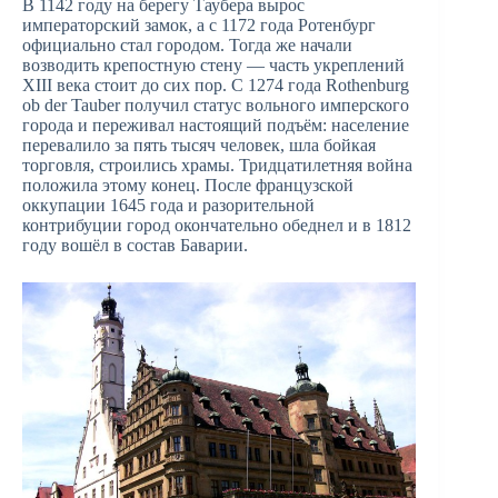
В 1142 году на берегу Таубера вырос
императорский замок, а с 1172 года Ротенбург
официально стал городом. Тогда же начали
возводить крепостную стену — часть укреплений
XIII века стоит до сих пор. С 1274 года Rothenburg
ob der Tauber получил статус вольного имперского
города и переживал настоящий подъём: население
перевалило за пять тысяч человек, шла бойкая
торговля, строились храмы. Тридцатилетняя война
положила этому конец. После французской
оккупации 1645 года и разорительной
контрибуции город окончательно обеднел и в 1812
году вошёл в состав Баварии.