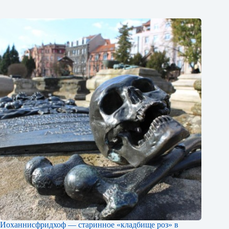
Иоханнисфридхоф — старинное «кладбище роз» в