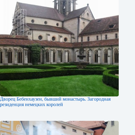
Дворец Бебенхаузен, бывший монастырь. Загородная
резиденция немецких королей