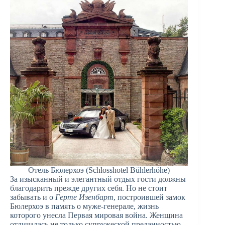
Отель Бюлерхоэ (Schlosshotel Bühlerhöhe)
За изысканный и элегантный отдых гости должны
благодарить прежде других себя. Но не стоит
забывать и о
Герте Изенбарт
, построившей замок
Бюлерхоэ в память о муже-генерале, жизнь
которого унесла Первая мировая война. Женщина
отличалась не только супружеской преданностью,