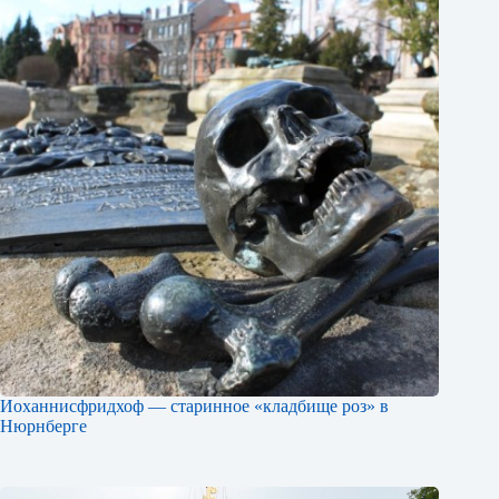
Иоханнисфридхоф — старинное «кладбище роз» в
Нюрнберге