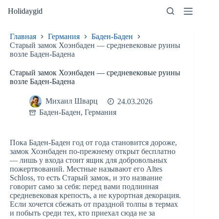
Перейти
Holidaygid
к
сути
Главная
Германия
Баден-Баден
Старый замок Хоэнбаден — средневековые руины
возле Баден-Бадена
Старый замок Хоэнбаден — средневековые руины
возле Баден-Бадена
Михаил Шварц
24.03.2026
Баден-Баден
,
Германия
Пока Баден-Баден год от года становится дороже,
замок Хоэнбаден по-прежнему открыт бесплатно
— лишь у входа стоит ящик для добровольных
пожертвований. Местные называют его Altes
Schloss, то есть Старый замок, и это название
говорит само за себя: перед вами подлинная
средневековая крепость, а не курортная декорация.
Если хочется сбежать от праздной толпы в термах
и побыть среди тех, кто приехал сюда не за