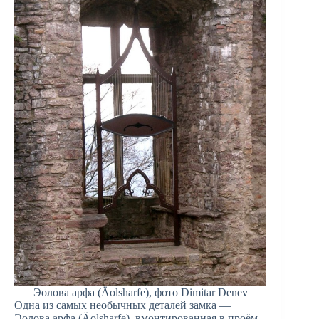
Эолова арфа (Äolsharfe), фото Dimitar Denev
Одна из самых необычных деталей замка —
Эолова арфа (Äolsharfe), вмонтированная в проём