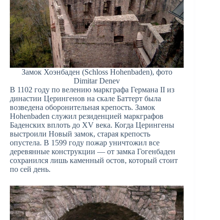
Замок Хоэнбаден (Schloss Hohenbaden), фото
Dimitar Denev
В 1102 году по велению маркграфа Германа II из
династии Церингенов на скале Баттерт была
возведена оборонительная крепость. Замок
Hohenbaden служил резиденцией маркграфов
Баденских вплоть до XV века. Когда Церингены
выстроили Новый замок, старая крепость
опустела. В 1599 году пожар уничтожил все
деревянные конструкции — от замка Гогенбаден
сохранился лишь каменный остов, который стоит
по сей день.