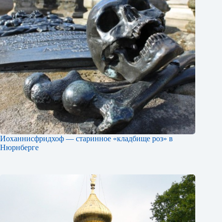
Иоханнисфридхоф — старинное «кладбище роз» в
Нюрнберге