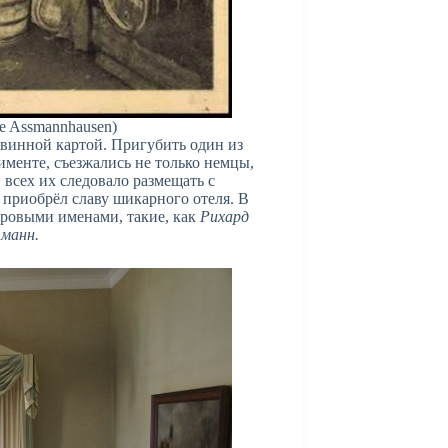
e Assmannhausen)
 винной картой. Пригубить один из
менте, съезжались не только немцы,
 всех их следовало размещать с
приобрёл славу шикарного отеля. В
ровыми именами, такие, как
Рихард
тманн.