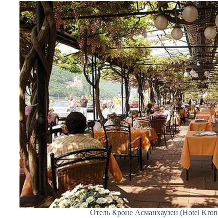
Отель Кроне Асманхаузен (Hotel Kron