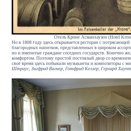
Отель Кроне Асманхаузен (Hotel Kron
Но в 1808 году здесь открывается ресторан с потрясающей
благородных напитков, представленных в широком ассорти
но и именитые граждане соседних государств. Конечно же,
комфортом. Поэтому простой постоялый двор со временем 
своё время здесь побывали музыканты и композиторы с ми
Штраус, Зигфрид Вагнер, Готфрид Келлер, Герхард Хауп