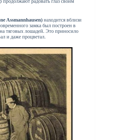
р продолжают радовать глаз своим
one Assmannhausen)
находится вблизи
современного замка был построен в
ена тяговых лошадей. Это приносило
ал и даже процветал.