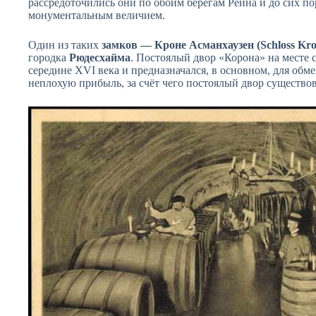
рассредоточились они по обоим берегам Рейна и до сих по
монументальным величием.
Один из таких
замков — Кроне Асманхаузен (Schloss Kr
городка
Рюдесхайма
. Постоялый двор «Корона» на месте 
середине XVI века и предназначался, в основном, для обм
неплохую прибыль, за счёт чего постоялый двор существов