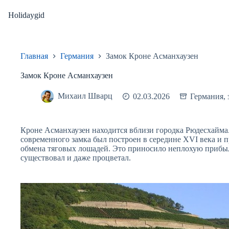
Перейти
к
Holidaygid
сути
Главная
Германия
Замок Кроне Асманхаузен
Замок Кроне Асманхаузен
Михаил Шварц
02.03.2026
Германия
,
Кроне Асманхаузен находится вблизи городка Рюдесхайма
современного замка был построен в середине XVI века и п
обмена тяговых лошадей. Это приносило неплохую прибыль
существовал и даже процветал.