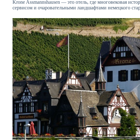
Krone Assmannshausen — это отель, где многовековая исто
сервисом и очаровательными ландшафтами немецкого стар