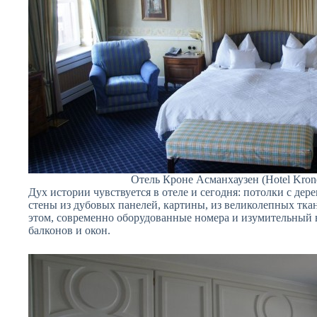
Отель Кроне Асманхаузен (Hotel Kron
Дух истории чувствуется в отеле и сегодня: потолки с дер
стены из дубовых панелей, картины, из великолепных тка
этом, современно оборудованные номера и изумительный 
балконов и окон.