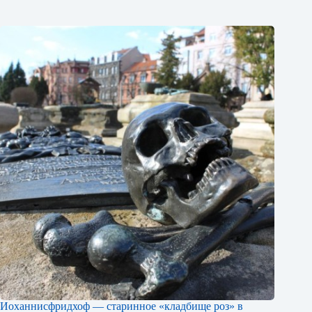
Иоханнисфридхоф — старинное «кладбище роз» в