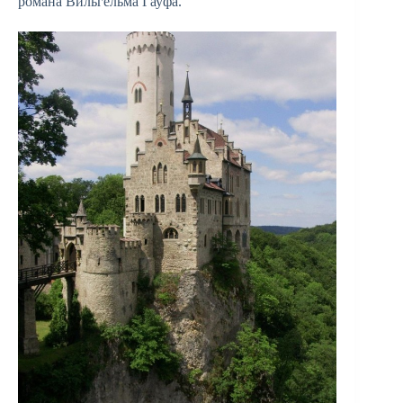
романа Вильгельма Гауфа.