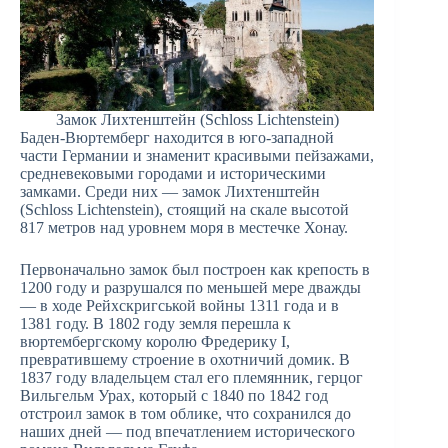
Замок Лихтенштейн (Schloss Lichtenstein)
Баден-Вюртемберг находится в юго-западной
части Германии и знаменит красивыми пейзажами,
средневековыми городами и историческими
замками. Среди них — замок Лихтенштейн
(Schloss Lichtenstein), стоящий на скале высотой
817 метров над уровнем моря в местечке Хонау.
Первоначально замок был построен как крепость в
1200 году и разрушался по меньшей мере дважды
— в ходе Рейхскригськой войны 1311 года и в
1381 году. В 1802 году земля перешла к
вюртембергскому королю Фредерику I,
превратившему строение в охотничий домик. В
1837 году владельцем стал его племянник, герцог
Вильгельм Урах, который с 1840 по 1842 год
отстроил замок в том облике, что сохранился до
наших дней — под впечатлением исторического