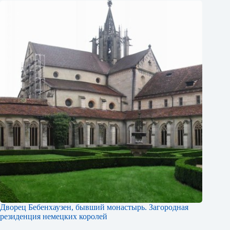
Дворец Бебенхаузен, бывший монастырь. Загородная
резиденция немецких королей