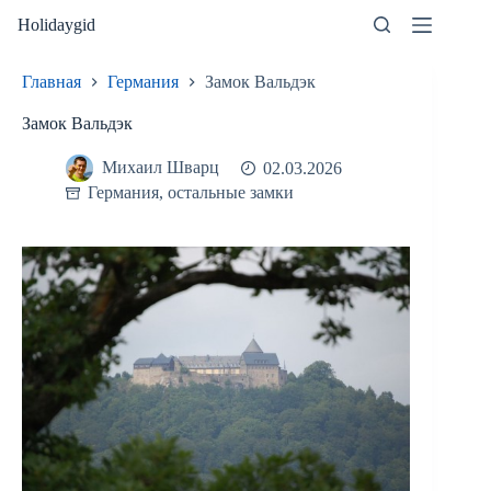
Перейти
Holidaygid
к
сути
Главная
Германия
Замок Вальдэк
Замок Вальдэк
Михаил Шварц
02.03.2026
Германия
,
остальные замки