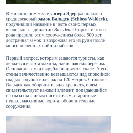
В живописном месте у
озера Эдер
расположен
средневековый
замок Вальдек (Schloss Waldeck
),
получивший название в честь своих первых
владельцев – династии
Вальдек.
Отпрыски этого
рода правили этим сооружением более 500 лет,
достраивая замок и возрождая его из руин после
многочисленных войн и набегов.
Первый вопрос, которым задаются туристы, как
держится вся эта махина, нависшая над берегом.
Основание замка вырублено прямо в скале. А его
стены величественно возвышаются над спокойной
гладью голубой воды аж на 120 метров. Строился
Вальдек как оборонительная крепость, о чем
свидетельствует каждый элемент, попадающийся
на глаза пытливым посетителям: старинные
пушки, массивные ворота, оборонительные
сооружения.