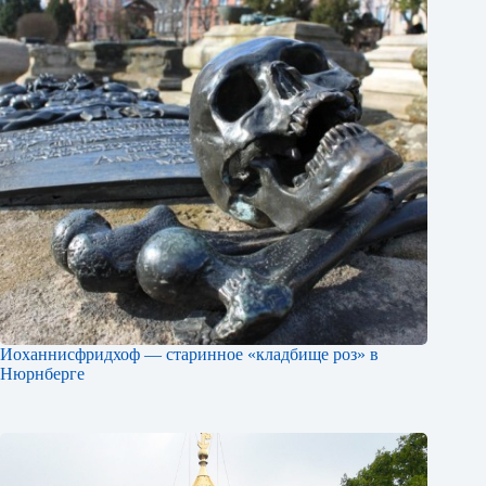
Иоханнисфридхоф — старинное «кладбище роз» в
Нюрнберге