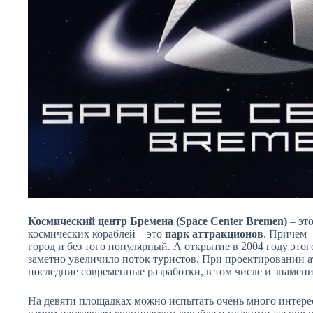
Космический центр Бремена (Space Center Bremen)
– это
космических кораблей – это
парк аттракционов
. Причем 
город и без того популярный. А открытие в 2004 году это
заметно увеличило поток туристов. При проектировании 
последние современные разработки, в том числе и знамен
На девяти площадках можно испытать очень много интересн