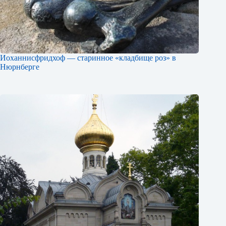
Иоханнисфридхоф — старинное «кладбище роз» в
Нюрнберге