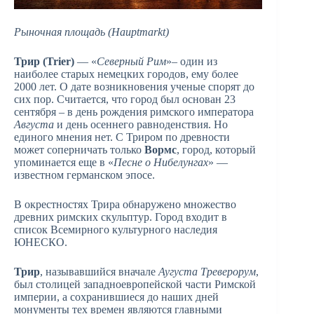
Рыночная площадь (Hauptmarkt)
Трир (Trier)
— «
Северный Рим
»– один из
наиболее старых немецких городов, ему более
2000 лет. О дате возникновения ученые спорят до
сих пор. Считается, что город был основан 23
сентября – в день рождения римского императора
Августа
и день осеннего равноденствия. Но
единого мнения нет. С Триром по древности
может соперничать только
Вормс
, город, который
упоминается еще в «
Песне о Нибелунгах
» —
известном германском эпосе.
В окрестностях Трира обнаружено множество
древних римских скульптур. Город входит в
список Всемирного культурного наследия
ЮНЕСКО.
Трир
, называвшийся вначале
Аугуста Треверорум
,
был столицей западноевропейской части Римской
империи, а сохранившиеся до наших дней
монументы тех времен являются главными