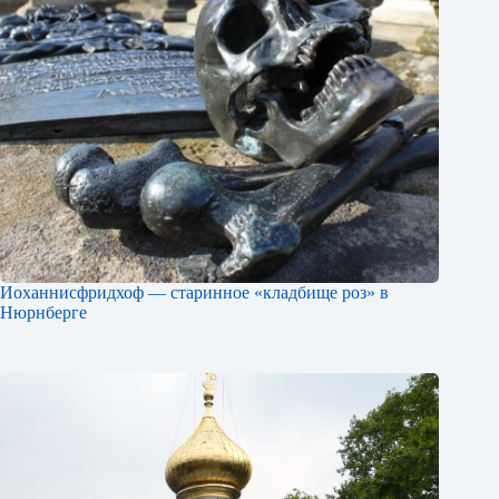
Иоханнисфридхоф — старинное «кладбище роз» в
Нюрнберге