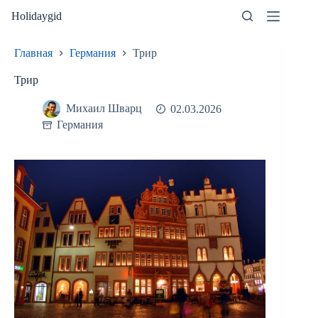
Перейти
Holidaygid
к
сути
Главная
Германия
Трир
Трир
Михаил Шварц
02.03.2026
Германия