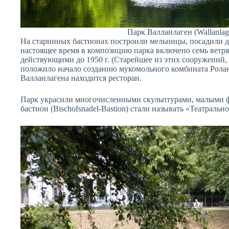
Парк Валланлаген (Wallanlag
На старинных бастионах построили мельницы, посадили д
настоящее время в композицию парка включено семь ветр
действующими до 1950 г. (Старейшее из этих сооружений, 
положило начало созданию мукомольного комбината Ролан
Валланлагена находится ресторан.
Парк украсили многочисленными скульптурами, малыми
бастион (Bischofsnadel-Bastion) стали называть «Театраль