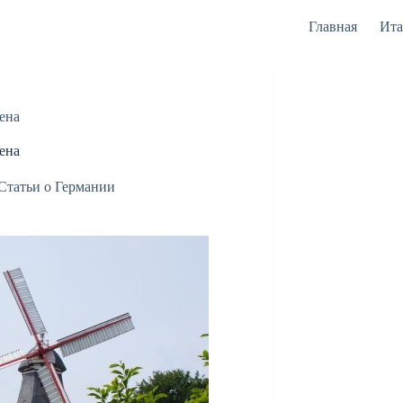
Главная
Ита
ена
ена
Статьи о Германии