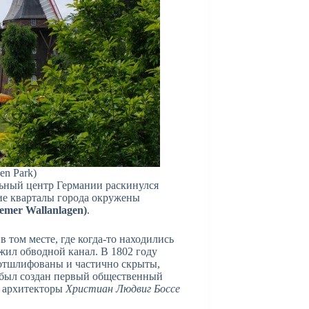
en Park)
ьный центр Германии раскинулся
ие кварталы города окружены
emer Wallanlagen)
.
в том месте, где когда-то находились
жил обводной канал. В 1802 году
и отшлифованы и частично скрыты,
был создан первый общественный
 архитекторы
Христиан Людвиг Боссе