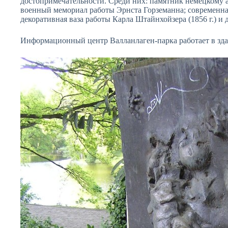
достопримечательности. Среди них: памятник немецкому 
военный мемориал работы Эрнста Горземанна; современная 
декоративная ваза работы Карла Штайнхойзера (1856 г.) и 
Информационный центр Валланлаген-парка работает в зда