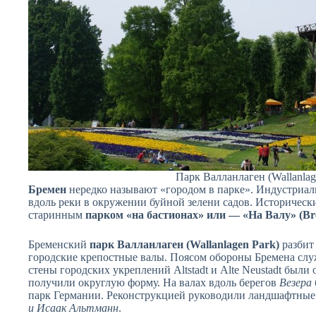
Парк Валланлаген (Wallanlag
Бремен
нередко называют «городом в парке». Индустриал
вдоль реки в окружении буйной зелени садов. Историческ
старинным
парком «на бастионах» или — «На Валу» (Br
Бременский
парк Валланлаген (Wallanlagen Park)
разбит 
городские крепостные валы. Поясом обороны Бремена слу
стены городских укреплений Altstadt и Alte Neustadt был
получили округлую форму. На валах вдоль берегов
Везера
парк Германии. Реконструкцией руководили ландшафтные
и Исаак Альтманн
.