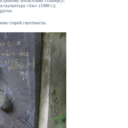
астроному Вильгельму Ольберсу;
скульптура «Зло» (1988 г.);
другие.
нии старой гауптвахты.